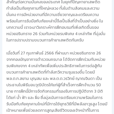
สำคัญต่อความมั่นคงของประเทศ ในยุคที่ปัญหายาเสพติด
กำลังเป็นภัยคุกคามที่ใหญ่หลวง ทั้งในด้านสังคมและความ
มั่นคง การมีหน่วยงานที่มีความเชี่ยวชาญและเตรียมความ
พร้อมในการรับมือกับภัยเหล่านี้จึงเป็นสิ่งที่จำเป็นอย่างยิ่ง ใน
บทความนี้ เราจะมาวิเคราะห์การฝึกอบรมที่เพิ่งเกิดขึ้นของ
หน่วยอรินทราช 26 ร่วมกับหน่วยรบพิเศษ 4 เหล่าทัพ ที่มุ่งมั่น
ในการปราบปรามขบวนการค้ายาเสพติดกันครับ
เมื่อวันที่ 27 กุมภาพันธ์ 2566 ที่ผ่านมา หน่วยอรินทราช 26
จากกองบัญชาการตำรวจนครบาล ได้จัดการฝึกร่วมกับหน่วย
รบพิเศษจาก 4 เหล่าทัพเพื่อเพิ่มประสิทธิภาพในการต่อสู้กับ
ขบวนการค้ายาเสพติดที่กำลังทวีความรุนแรงขึ้น โดยมี
พล.ต.ท.สยาม บุญสม และ พล.ต.ต.วรวิทย์ ญาณจินดา เป็น
ประธานในพิธีมอบวุฒิบัตรให้แก่ผู้ที่สำเร็จการฝึกจำนวน 50
นาย การฝึกนี้มีการจัดกิจกรรมที่รองรับการปฏิบัติจาก 3 มิติ
ได้แก่ น้ำ ฟ้า และ ฝั่ง ซึ่งมุ่งเน้นการเตรียมความพร้อมในการ
รับมือกับภัยคุกคามใหม่ที่มีการใช้ยุทธวิธีที่มีพลังอาวุธสูง โดยมี
เป้าหมายเพื่อช่วยลดการสูญเสียชีวิตของเจ้าหน้าที่ในการ