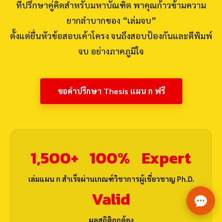
ที่ปรึกษาคู่คิดสำหรับมหาบัณฑิต พาคุณก้าวข้ามความ
ยากลำบากของ “เล่มจบ”
ตั้งแต่ยื่นหัวข้อสอบเค้าโครง จนถึงสอบป้องกันและตีพิมพ์
จบ อย่างภาคภูมิใจ
รับทำวิทยานิพนธ์ (Thesis)
ขอคำปรึกษา Thesis แผน ก ฟรี
1,500+
100%
Expert
เล่มแผน ก สำเร็จ
ผ่านเกณฑ์วิชาการ
ผู้เชี่ยวชาญ Ph.D.
Copyright © 2026 GoodWriteUp.com - รับทำวิจัย รับทำวิทยานิพนธ์
Valid
ดุษฎีนิพนธ์ ผลงานวิชาการ ครบวงจร
ผลสถิติถูกต้อง