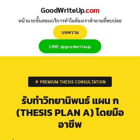
Skip
GoodWriteUp.com - รับทำ
GoodWriteUp
.com
to
วิจัย รับทำวิทยานิพนธ์
content
หน้าแรก
ขั้นตอนบริการ
ทำไมต้องเรา
คำถามที่พบบ่อย
ดุษฎีนิพนธ์ ผลงานวิชาการ
บทความ
ครบวงจร
LINE: @goodwriteup
PREMIUM THESIS CONSULTATION
รับทำวิทยานิพนธ์ แผน ก
(THESIS PLAN A) โดยมือ
อาชีพ