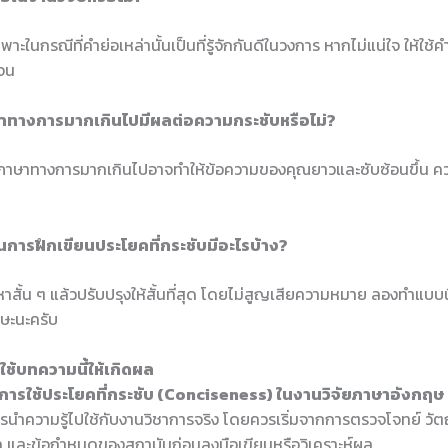
าะในกรณีที่คำย่อเหล่านั้นเป็นที่รู้จักกันดีในวงการ หากไม่แน่ใจ ให้ใช้
เจน
ษาทางการมากเกินไปมีผลต่อความกระชับหรือไม่?
ช้ภาษาทางการมากเกินไปอาจทำให้ข้อความของคุณยาวและซับซ้อนขึ้น ควร
ๆ ในการฝึกเขียนประโยคที่กระชับมีอะไรบ้าง?
หาสั้น ๆ แล้วปรับปรุงให้สั้นที่สุด โดยไม่สูญเสียความหมาย ลองทำแบบน
กษะนะครับ
ช้บทความนี้ให้เกิดผล
การใช้ประโยคที่กระชับ (Conciseness) ในงานวิจัยภาษาอังกฤษ
งการนำความรู้ไปใช้กับงานวิชาการจริง โดยควรเริ่มจากการตรวจโจทย์ วัต
 และข้อกำหนดของสถาบันก่อนลงมือเขียนหรือวิเคราะห์ผล