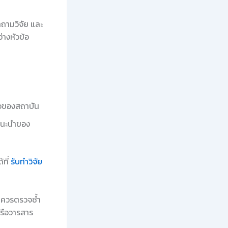
ถามวิจัย และ
างหัวข้อ
ือของสถาบัน
แนะนำของ
้ที่
รับทำวิจัย
ร ควรตรวจซ้ำ
รือวารสาร