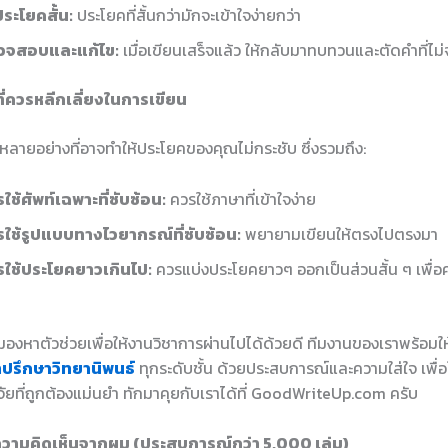
ประโยคสั้น:
ประโยคที่สั้นกว่ามักจะเข้าใจง่ายกว่า
วจสอบและแก้ไข:
เมื่อเขียนเสร็จแล้ว ให้กลับมาทบทวนและตัดคำที่ไม
ี่ควรหลีกเลี่ยงในการเขียน
หลายอย่างที่อาจทำให้ประโยคของคุณไม่กระชับ ซึ่งรวมถึง:
ใช้ศัพท์เฉพาะที่ซับซ้อน:
ควรใช้ภาษาที่เข้าใจง่าย
รใช้รูปแบบทางไวยากรณ์ที่ซับซ้อน:
พยายามเขียนให้ตรงไปตรงมา
รใช้ประโยคยาวเกินไป:
ควรแบ่งประโยคยาวๆ ออกเป็นส่วนสั้น ๆ เพื่อคว
องหาตัวช่วยเพื่อให้งานวิชาการผ่านไปได้ด้วยดี ทีมงานของเราพร้อมใ
ำปรึกษาวิทยานิพนธ์
ทุกระดับชั้น ด้วยประสบการณ์และความใส่ใจ เพื่อใ
ัยที่ถูกต้องแม่นยำ ทักมาคุยกับเราได้ที่ GoodWriteUp.com ครับ
วามคิดเห็นจากผม (ประสบการณ์กว่า 5,000 เล่ม)