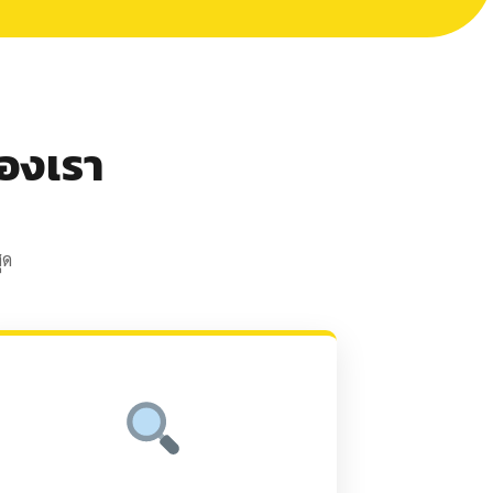
องเรา
ุด