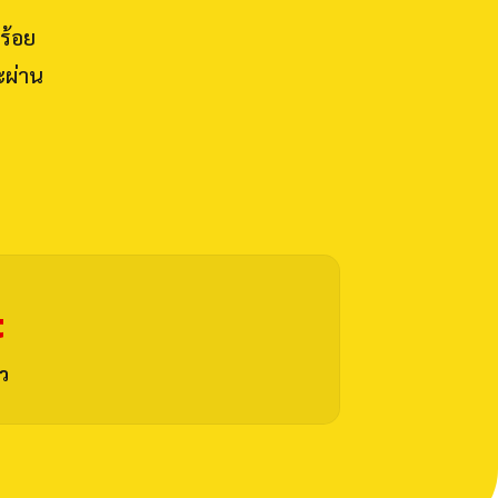
ร้อย
ะผ่าน
t
ว