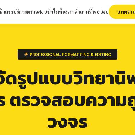
ัย รับทำวิทยานิพนธ์ ดุษฎีนิพนธ์ ผลงานว
น้าแรก
บริการตรวจสอบ
ทำไมต้องเรา
คำถามที่พบบ่อย
บทควา
PROFESSIONAL FORMATTING & EDITING
จัดรูปแบบวิทยานิ
กษร ตรวจสอบความถ
วงจร