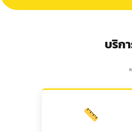
บริก
ค