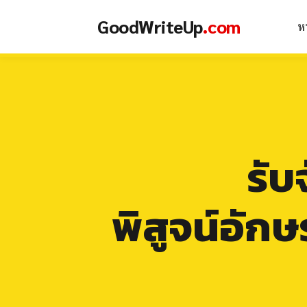
Skip
GoodWriteUp.com - รับทำวิจ
GoodWriteUp
.com
to
ห
content
รับ
พิสูจน์อั