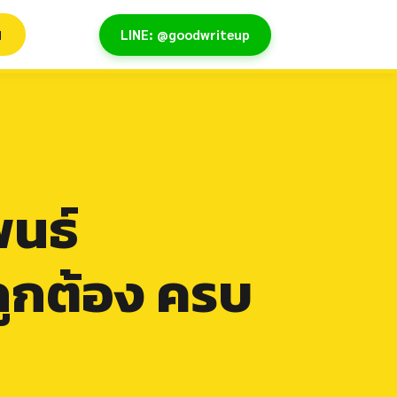
ิชาการ ครบวงจร
ม
LINE: @goodwriteup
หน้าแรก
บทความ
พนธ์
ูกต้อง ครบ