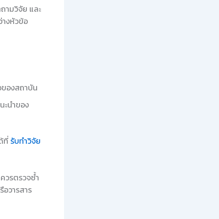
ถามวิจัย และ
างหัวข้อ
ือของสถาบัน
แนะนำของ
้ที่
รับทำวิจัย
ร ควรตรวจซ้ำ
รือวารสาร