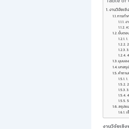
Table of
งานวิจัยเช
การทำค
งา
ค
ขั้นต
1.
2
3
4
มุมมอง
บทสรุ
คำถามท
1
2
3
4
5
สรุปแน
เช
งานวิจัยเชิ