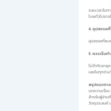
ระยะเวลาในกา
โดยทั่วไปอาจ
4. อุปสรรคท
อุปสรรคที่พบบ
5. ควรเริ่มท
ไม่จำกัดอายุค
เลยในทุกช่วงว
สรุปแนวทางใ
บทความเรื่อง
สำหรับผู้อ่าน
วัตถุประสงค์