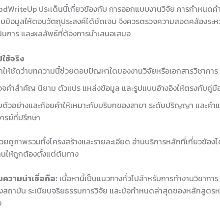
dWriteUp ประเด็นนี้เกี่ยวข้องกับ การออกแบบงานวิจัย การกำหนดคำ
บข้อมูลให้ตอบวัตถุประสงค์ได้ชัดเจน จึงควรตรวจความสอดคล้องระหว่
ำเนินการ และผลลัพธ์ที่ต้องการนำเสนอเสมอ
ใช้จริง
ให้ชัดว่าบทความนี้ช่วยตอบปัญหาใดของงานวิจัยหรือเอกสารวิชาการ
จคำสำคัญ นิยาม ตัวแปร แหล่งข้อมูล และรูปแบบอ้างอิงให้ตรงกับคู่ม
บตัวอย่างและถ้อยคำให้เหมาะกับบริบทของสาขา ระดับปริญญา และคำ
ารย์ที่ปรึกษา
ช่วยดูภาพรวมทั้งโครงสร้างและรายละเอียด อ่านบริการหลักที่เกี่ยวข้องได
นให้ถูกต้องตั้งแต่ต้นทาง
ความน่าเชื่อถือ:
เนื้อหานี้เป็นแนวทางทั่วไปสำหรับการทำงานวิชากา
สถาบัน ระเบียบจริยธรรมการวิจัย และข้อกำหนดล่าสุดของหลักสูตรห
ง