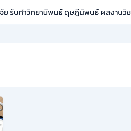
ัย รับทำวิทยานิพนธ์ ดุษฎีนิพนธ์ ผลงานว