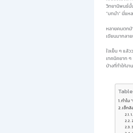
วิทยานิพนธ์นั
“บทนำ” นี่แหล
หลายคนตกม้าตา
เขียนมากลายเ
ใจเย็น ๆ แล้
เทคนิคยาก ๆ 
บ้างที่ทำให้ง
Table
ทำไม “
เช็กลิ
1