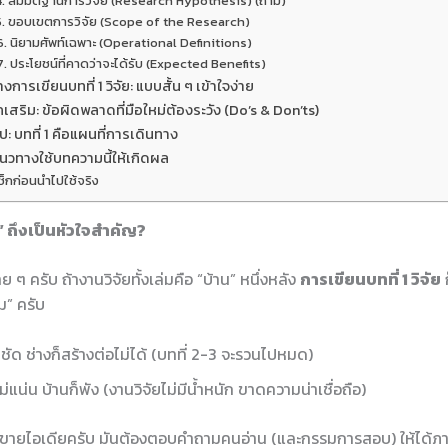
4. สมมติฐานการวิจัย (Research Hypothesis) (ถ้ามี)
5. ขอบเขตการวิจัย (Scope of the Research)
6. นิยามศัพท์เฉพาะ (Operational Definitions)
7. ประโยชน์ที่คาดว่าจะได้รับ (Expected Benefits)
างการเขียนบทที่ 1 วิจัย: แบบสั้น ๆ เข้าใจง่าย
คเสริม: ข้อผิดพลาดที่มือใหม่ต้องระวัง (Do’s & Don’ts)
ป: บทที่ 1 คือแผนที่การเดินทาง
นวทางใช้บทความนี้ให้เกิดผล
ช็กก่อนนำไปใช้จริง
1” ถึงเป็นหัวใจสำคัญ?
ย ๆ ครับ ถ้างานวิจัยทั้งเล่มคือ “บ้าน” หนึ่งหลัง
การเขียนบทที่ 1 วิจัย
ม” ครับ
ชัด ช่างก็สร้างต่อไม่ได้ (บทที่ 2-3 จะรวนไปหมด)
ม่แน่น บ้านก็พัง (งานวิจัยไม่มีน้ำหนัก ขาดความน่าเชื่อถือ)
าที่ขายไอเดียครับ มันต้องตอบคำถามคนอ่าน (และกรรมการสอบ) ให้ได้ภาย