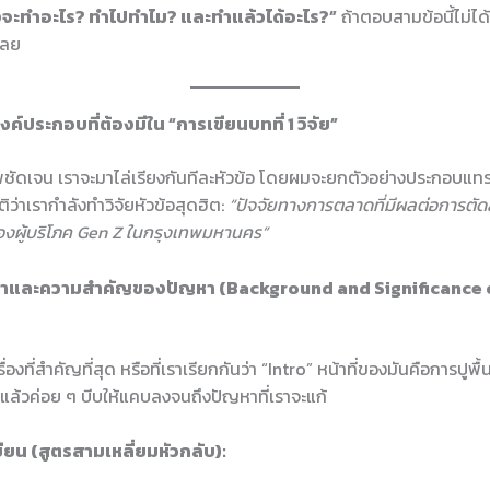
งจะทำอะไร? ทำไปทำไม? และทำแล้วได้อะไร?”
ถ้าตอบสามข้อนี้ไม่ได
เลย
องค์ประกอบที่ต้องมีใน “การเขียนบทที่ 1 วิจัย”
ภาพชัดเจน เราจะมาไล่เรียงกันทีละหัวข้อ โดยผมจะยกตัวอย่างประกอบแท
ว่าเรากำลังทำวิจัยหัวข้อสุดฮิต:
“ปัจจัยทางการตลาดที่มีผลต่อการตัดส
องผู้บริโภค Gen Z ในกรุงเทพมหานคร”
นมาและความสำคัญของปัญหา (Background and Significance 
เรื่องที่สำคัญที่สุด หรือที่เราเรียกกันว่า “Intro” หน้าที่ของมันคือการปูพ
แล้วค่อย ๆ บีบให้แคบลงจนถึงปัญหาที่เราจะแก้
ียน (สูตรสามเหลี่ยมหัวกลับ):