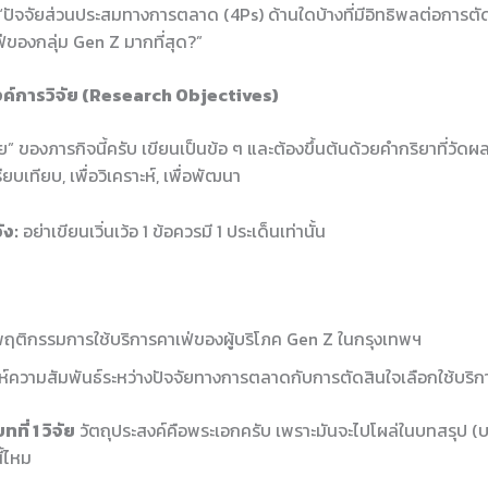
“ปัจจัยส่วนประสมทางการตลาด (4Ps) ด้านใดบ้างที่มีอิทธิพลต่อการตัด
่ของกลุ่ม Gen Z มากที่สุด?”
สงค์การวิจัย (Research Objectives)
าย” ของภารกิจนี้ครับ เขียนเป็นข้อ ๆ และต้องขึ้นต้นด้วยคำกริยาที่วัดผลไ
รียบเทียบ, เพื่อวิเคราะห์, เพื่อพัฒนา
ัง:
อย่าเขียนเวิ่นเว้อ 1 ข้อควรมี 1 ประเด็นเท่านั้น
าพฤติกรรมการใช้บริการคาเฟ่ของผู้บริโภค Gen Z ในกรุงเทพฯ
าะห์ความสัมพันธ์ระหว่างปัจจัยทางการตลาดกับการตัดสินใจเลือกใช้บริ
ที่ 1 วิจัย
วัตถุประสงค์คือพระเอกครับ เพราะมันจะไปโผล่ในบทสรุป (บทท
ี้ไหม