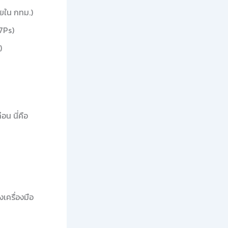
ศัยใน กทม.)
7Ps)
)
อน นี่คือ
เครื่องมือ