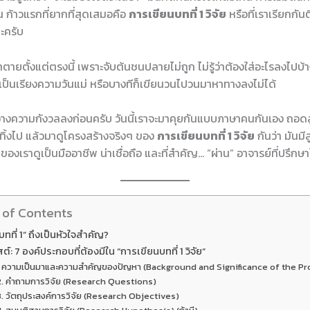
้น ก้าวแรกที่ยากที่สุดเสมอคือ
การเขียนบทที่ 1 วิจัย
หรือที่เราเรียกกัน
ะครับ
ยตั้งแต่ตรงนี้ เพราะจับต้นชนปลายไม่ถูก ไม่รู้ว่าต้องใส่อะไรลงไปบ้
ป็นเรียงความวันแม่ หรือบางทีก็เขียนวนไปวนมาหาทางลงไม่ได้
ววางความกังวลลงก่อนครับ วันนี้เราจะมาคุยกันแบบภาษาคนกันเอง ถอดส
ทิ้งไป แล้วมาดูโครงสร้างจริงๆ ของ
การเขียนบทที่ 1 วิจัย
กันว่า มันมี
านของเราดูเป็นมืออาชีพ น่าเชื่อถือ และที่สำคัญ… “ผ่าน” อาจารย์ที่ปรึก
 of Contents
บทที่ 1” ถึงเป็นหัวใจสำคัญ?
สต์: 7 องค์ประกอบที่ต้องมีใน “การเขียนบทที่ 1 วิจัย”
. ความเป็นมาและความสำคัญของปัญหา (Background and Significance of the P
2. คำถามการวิจัย (Research Questions)
3. วัตถุประสงค์การวิจัย (Research Objectives)