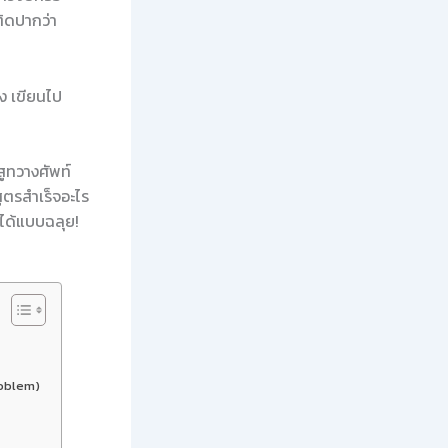
ติดปากว่า
าง เขียนไป
ูทวางศัพท์
สูตรสำเร็จอะไร
ษาได้แบบฉลุย!
roblem)