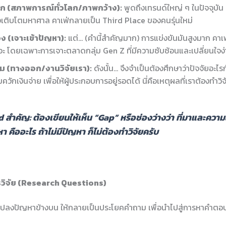
รก (สภาพการณ์ทั่วโลก/ภาพกว้าง):
พูดถึงเทรนด์ใหญ่ ๆ ในปัจจุบัน เ
เติบโตมหาศาล คาเฟ่กลายเป็น Third Place ของคนรุ่นใหม่
ง (เจาะเข้าปัญหา):
แต่… (คำนี้สำคัญมาก) การแข่งขันมันสูงมาก คาเฟ
ยอะ โดยเฉพาะการเจาะตลาดกลุ่ม Gen Z ที่มีความซับซ้อนและเปลี่ยนใจง
าม (ทางออก/งานวิจัยเรา):
ดังนั้น… จึงจำเป็นต้องศึกษาว่าปัจจัยอะไรกั
ักเงินจ่าย เพื่อให้ผู้ประกอบการอยู่รอดได้ นี่คือเหตุผลที่เราต้องทำวิจัยเ
 สำคัญ:
ต้องเขียนให้เห็น “Gap” หรือช่องว่างว่า
ที่มาและควา
หา
คืออะไร ถ้าไม่มีปัญหา ก็ไม่ต้องทำวิจัยครับ
วิจัย (Research Questions)
รแปลงปัญหาข้างบน ให้กลายเป็นประโยคคำถาม เพื่อนำไปสู่การหาคำตอ