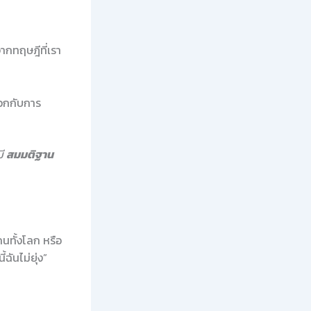
ากทฤษฎีที่เรา
บวกกับการ
มี
สมมติฐาน
คนทั้งโลก หรือ
ฉันไม่ยุ่ง”