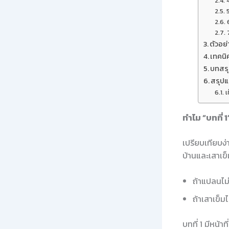
ตัวอย่
เทคนิ
บทสรุ
สรุปแ
เ
ทำไม “บทที่ 
เปรียบเทียบง่า
บ้านและเสาเข็
ถ้าแปลนไม่
ถ้าเสาเข็มไ
บทที่ 1 มีหน้