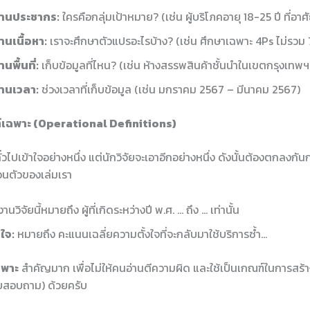
านประชากร:
ใครคือกลุ่มเป้าหมาย? (เช่น ผู้บริโภคอายุ 18-25 ปี ที่อา
นเนื้อหา:
เราจะศึกษาตัวแปรอะไรบ้าง? (เช่น ศึกษาเฉพาะ 4Ps ไม่รวม 
พื้นที่:
เก็บข้อมูลที่ไหน? (เช่น ห้างสรรพสินค้าชั้นนำในเขตกรุงเทพฯ
านเวลา:
ช่วงเวลาที่เก็บข้อมูล (เช่น มกราคม 2567 – มีนาคม 2567)
ท์เฉพาะ (Operational Definitions)
ไปเข้าใจอย่างหนึ่ง แต่นักวิจัยจะเอาอีกอย่างหนึ่ง ดังนั้นต้องตกลงกันก่
นตัวของเล่มเรา
านวิจัยนี้หมายถึง ผู้ที่เกิดระหว่างปี พ.ศ. … ถึง … เท่านั้น
ใจ:
หมายถึง คะแนนเฉลี่ยความตั้งใจที่จะกลับมาใช้บริการซ้ำ…
ฉพาะ
สำคัญมาก เพื่อไม่ให้คนอ่านตีความผิด และใช้เป็นเกณฑ์ในการสร้าง
บบสอบถาม) ด้วยครับ