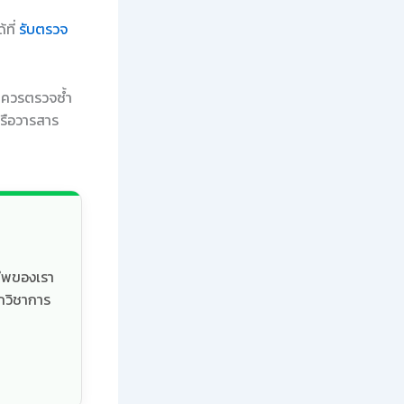
้ที่
รับตรวจ
ร ควรตรวจซ้ำ
รือวารสาร
ชีพของเรา
กวิชาการ