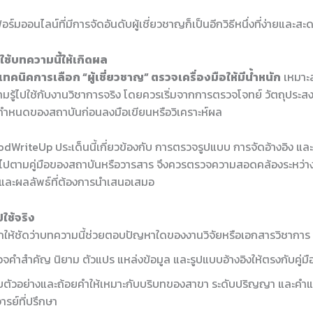
์มออนไลน์ที่มีการจัดอันดับผู้เชี่ยวชาญก็เป็นอีกวิธีหนึ่งที่ง่ายและส
ช้บทความนี้ให้เกิดผล
เทคนิคการเลือก “ผู้เชี่ยวชาญ” ตรวจเครื่องมือให้มีน้ำหนัก
เหมาะสำ
มรู้ไปใช้กับงานวิชาการจริง โดยควรเริ่มจากการตรวจโจทย์ วัตถุประส
อกำหนดของสถาบันก่อนลงมือเขียนหรือวิเคราะห์ผล
dWriteUp ประเด็นนี้เกี่ยวข้องกับ การตรวจรูปแบบ การจัดอ้างอิง แล
นไปตามคู่มือของสถาบันหรือวารสาร จึงควรตรวจความสอดคล้องระหว่างหั
ร และผลลัพธ์ที่ต้องการนำเสนอเสมอ
ใช้จริง
ให้ชัดว่าบทความนี้ช่วยตอบปัญหาใดของงานวิจัยหรือเอกสารวิชาการ
จคำสำคัญ นิยาม ตัวแปร แหล่งข้อมูล และรูปแบบอ้างอิงให้ตรงกับคู่ม
บตัวอย่างและถ้อยคำให้เหมาะกับบริบทของสาขา ระดับปริญญา และคำ
ารย์ที่ปรึกษา