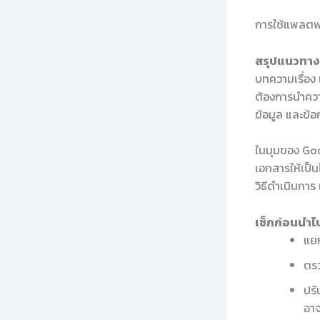
การใช้แพลตฟอร
สรุปแนวทางใ
บทความเรื่อง
ต้องการนำควา
ข้อมูล และข้
ในมุมของ Goo
เอกสารให้เป็
วิธีดำเนินกา
เช็กก่อนนำไป
แยก
ตรว
ปรั
อาจ