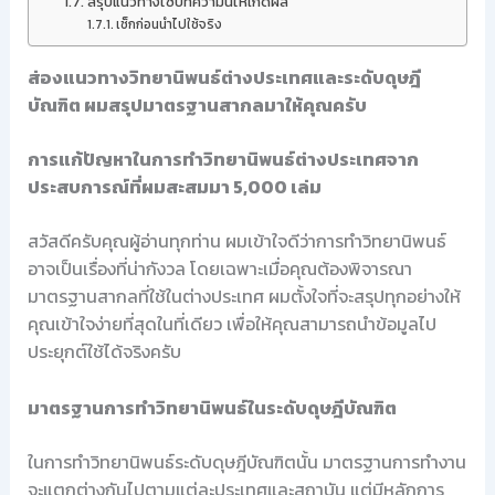
สรุปแนวทางใช้บทความนี้ให้เกิดผล
เช็กก่อนนำไปใช้จริง
ส่องแนวทางวิทยานิพนธ์ต่างประเทศและระดับดุษฎี
บัณฑิต ผมสรุปมาตรฐานสากลมาให้คุณครับ
การแก้ปัญหาในการทำวิทยานิพนธ์ต่างประเทศจาก
ประสบการณ์ที่ผมสะสมมา 5,000 เล่ม
สวัสดีครับคุณผู้อ่านทุกท่าน ผมเข้าใจดีว่าการทำวิทยานิพนธ์
อาจเป็นเรื่องที่น่ากังวล โดยเฉพาะเมื่อคุณต้องพิจารณา
มาตรฐานสากลที่ใช้ในต่างประเทศ ผมตั้งใจที่จะสรุปทุกอย่างให้
คุณเข้าใจง่ายที่สุดในที่เดียว เพื่อให้คุณสามารถนำข้อมูลไป
ประยุกต์ใช้ได้จริงครับ
มาตรฐานการทำวิทยานิพนธ์ในระดับดุษฎีบัณฑิต
ในการทำวิทยานิพนธ์ระดับดุษฎีบัณฑิตนั้น มาตรฐานการทำงาน
จะแตกต่างกันไปตามแต่ละประเทศและสถาบัน แต่มีหลักการ