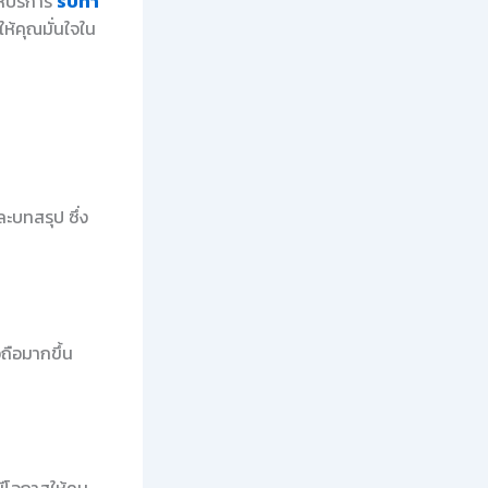
ห้บริการ
รับทำ
ห้คุณมั่นใจใน
ะบทสรุป ซึ่ง
อถือมากขึ้น