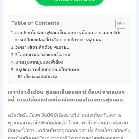
Table of Contents
เจาะประเด็นร้อน: ฟูแลมเซ็นออสการ์ บ็อบบ์ จากแมนฯ ซิตี้:
การเปลี่ยนแปลงที่น่าจับตามองในวงการฟุตบอล
วิเคราะห์เจาะลึกด้วย PESTEL
3 ไอเดียหัวข้อวิจัยแนะนำจากพี่
บทสรุปจากมุมมองพี่เลี้ยง
สรุปแนวทางใช้บทความนี้ให้เกิดผล
เช็กก่อนนำไปใช้จริง
เจาะประเด็นร้อน: ฟูแลมเซ็นออสการ์ บ็อบบ์ จากแมนฯ
ซิตี้: การเปลี่ยนแปลงที่น่าจับตามองในวงการฟุตบอล
สวัสดีครับน้องๆ วันนี้พี่มีเรื่องราวที่น่าสนใจเกี่ยวกับวงการ
ฟุตบอลมาเล่าให้ฟังกันอีกแล้ว โดยเฉพาะในช่วงตลาดซื้อขาย
นักเตะที่มีความเคลื่อนไหวอยู่ตลอดเวลา ซึ่งเรื่องนี้เกี่ยวข้องกับ
การย้ายทีมของนักเตะดาวรุ่งที่มีอนาคตสดใสอย่างออสการ์