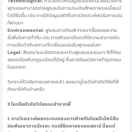
Technological:
การวิเคราะห์ข้อมูลและเทคโนโลยีในวงการ
ฟุตบอลสามารถช่วยฟูแลมในการประเมินศักยภาพของบ็อบบ์
ได้ดียิ่งขึ้น เช่น การใช้ข้อมูลสถิติในการวิเคราะห์ฟอร์มการเล่น
ที่ผ่านมา
Environmental:
ฟูแลมอาจต้องพิจารณาเรื่องของความ
ยั่งยืนในการทำทีม เช่น การพัฒนานักเตะที่มีความสามารถใน
การปรับตัวกับสภาวะที่เปลี่ยนแปลงในฟุตบอลโลก
Legal:
สัญญาและข้อตกลงระหว่างฟูแลมและแมนฯ ซิตี้ต้อง
สอดคล้องกับกฎระเบียบที่มีอยู่ ซึ่งอาจมีผลต่อการทำธุรกรรม
ในอนาคต
วิเคราะห์ปัจจัยภายนอกจบแล้ว ลองมาดูไอเดียหัวข้อวิจัยที่พี่
คัดมาให้กันบ้างครับ
3 ไอเดียหัวข้อวิจัยแนะนำจากพี่
1. การวิเคราะห์ผลกระทบของการย้ายทีมในพรีเมียร์ลีก
ต่อพัฒนาการนักเตะ: กรณีศึกษาของออสการ์ บ็อบบ์