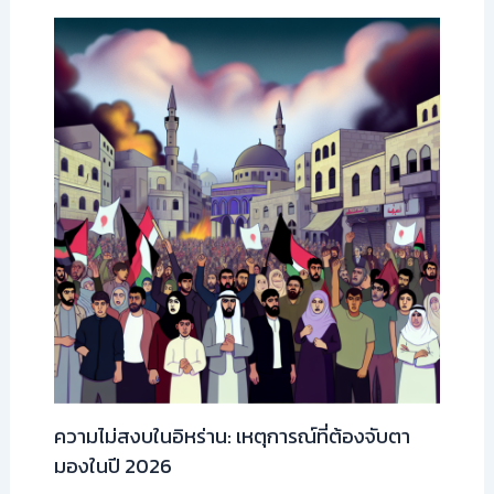
ความไม่สงบในอิหร่าน: เหตุการณ์ที่ต้องจับตา
มองในปี 2026