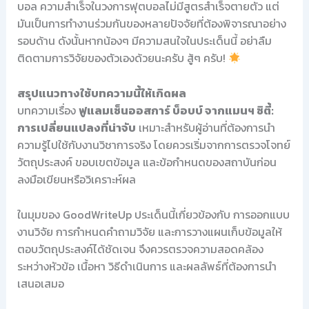
บอล ความสำเร็จในวงการฟุตบอลไม่มีสูตรสำเร็จตายตัว แต่
มันเป็นการทำงานร่วมกันของหลายปัจจัยที่ต้องพิจารณาอย่าง
รอบด้าน ดังนั้นหากน้องๆ มีความสนใจในประเด็นนี้ อย่าลืม
ติดตามการวิจัยของตัวเองด้วยนะครับ สู้ๆ ครับ!
สรุปแนวทางใช้บทความนี้ให้เกิดผล
บทความเรื่อง
ฟูแลมเซ็นออสการ์ บ็อบบ์ จากแมนฯ ซิตี้:
การเปลี่ยนแปลงที่น่าจับ
เหมาะสำหรับผู้อ่านที่ต้องการนำ
ความรู้ไปใช้กับงานวิชาการจริง โดยควรเริ่มจากการตรวจโจทย์
วัตถุประสงค์ ขอบเขตข้อมูล และข้อกำหนดของสถาบันก่อน
ลงมือเขียนหรือวิเคราะห์ผล
ในมุมของ GoodWriteUp ประเด็นนี้เกี่ยวข้องกับ การออกแบบ
งานวิจัย การกำหนดคำถามวิจัย และการวางแผนเก็บข้อมูลให้
ตอบวัตถุประสงค์ได้ชัดเจน จึงควรตรวจความสอดคล้อง
ระหว่างหัวข้อ เนื้อหา วิธีดำเนินการ และผลลัพธ์ที่ต้องการนำ
เสนอเสมอ