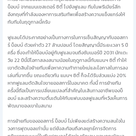
บ็อบบ์ จากแมนเชสเตอร์ ซิตี้ ไปยังฟูแลม ทีมในพรีเมียร์ลีก
อังกฤษที่กำลังมองหาการเสริมทัพเพื่อสร้างความแข็งแกร่งให้
กับทีมในฤดูกาลนี้ครับ
ฟูแลมได้ประกาศอย่างเป็นทางการในการเซ็นสัญญากับออสกา
ร์ บ็อบบ์ ด้วยค่าตัว 27 ล้านปอนด์ โดยสัญญานี้มีระยะเวลา 5 ปี
ครึ่ง ซึ่งจะทำให้บ็อบบ์อยู่กับฟูแลมจนถึงซัมเมอร์ปี 2031 นักเตะ
วัย 22 ปีนี้มีโอกาสลงสนามน้อยในฤดูกาลนี้กับแมนฯ ซิตี้ ทำให้
เขาตัดสินใจย้ายทีมเพื่อหาความท้าทายใหม่และโอกาสในการลง
เล่นที่มากขึ้น ขณะเดียวกัน แมนฯ ซิตี้ ก็จะได้รับส่วนแบ่ง 20%
หากฟูแลมตัดสินใจขายออสการ์ในอนาคต ทั้งนี้ การย้ายทีม
ครั้งนี้ถือเป็นการเปลี่ยนแปลงที่สำคัญในเส้นทางอาชีพของบ็
อบบ์ และสร้างความตื่นเต้นให้กับแฟนบอลฟูแลมที่หวังเห็นการ
พัฒนาของเขาในสนาม
การย้ายทีมของออสการ์ บ็อบบ์ ไม่เพียงแต่สร้างความสนใจใน
วงการฟุตบอลเท่านั้น แต่ยังสะท้อนถึงกลยุทธ์การจัดการ