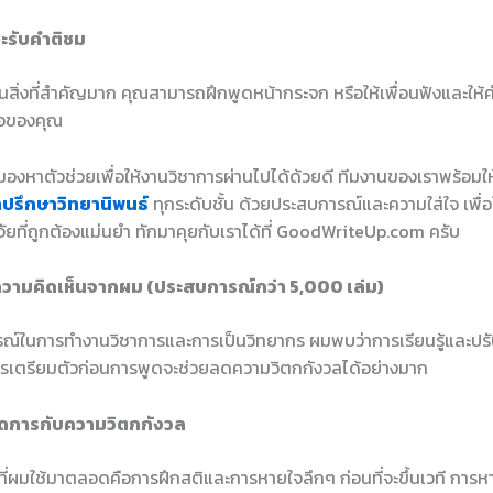
ละรับคำติชม
นสิ่งที่สำคัญมาก คุณสามารถฝึกพูดหน้ากระจก หรือให้เพื่อนฟังและให้ค
อของคุณ
องหาตัวช่วยเพื่อให้งานวิชาการผ่านไปได้ด้วยดี ทีมงานของเราพร้อมใ
ำปรึกษาวิทยานิพนธ์
ทุกระดับชั้น ด้วยประสบการณ์และความใส่ใจ เพื่อใ
ัยที่ถูกต้องแม่นยำ ทักมาคุยกับเราได้ที่ GoodWriteUp.com ครับ
วามคิดเห็นจากผม (ประสบการณ์กว่า 5,000 เล่ม)
์ในการทำงานวิชาการและการเป็นวิทยากร ผมพบว่าการเรียนรู้และปรับตั
รเตรียมตัวก่อนการพูดจะช่วยลดความวิตกกังวลได้อย่างมาก
ัดการกับความวิตกกังวล
ที่ผมใช้มาตลอดคือการฝึกสติและการหายใจลึกๆ ก่อนที่จะขึ้นเวที การห