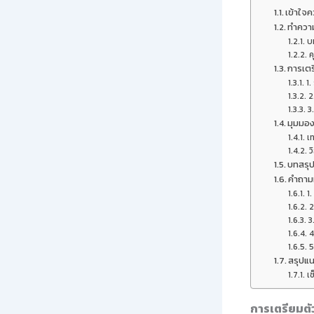
เข้าใจ
ทำความ
บ
ค
การเตร
1.
2
3
มุมมอง
เ
ว
บทสรุ
คำถามท
1
2
3
4
5
สรุปแน
เช
การเตรียมตั