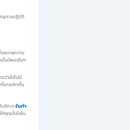
ัญทางปฏิบัติ
นั่นหมายความ
นั้นมีผลจริงๆ
มว่ายังไม่มี
่อาจเกิดขึ้น
ห้บริการ
รับทำ
ห้คุณมั่นใจใน