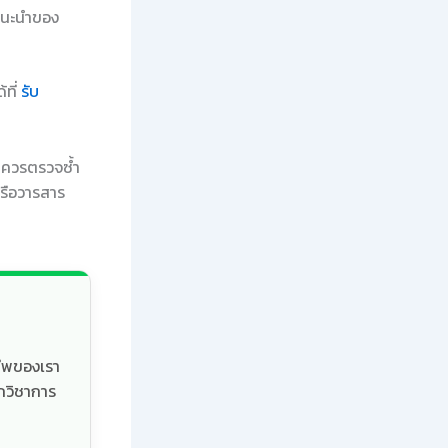
แนะนำของ
้ที่
รับ
ร ควรตรวจซ้ำ
รือวารสาร
ชีพของเรา
กวิชาการ