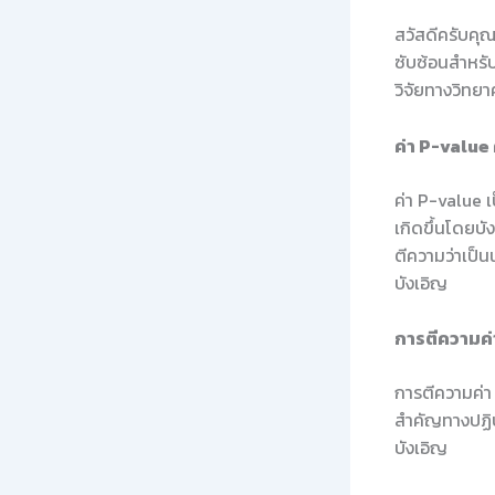
สวัสดีครับคุณ
ซับซ้อนสำหรับ
วิจัยทางวิทยาศ
ค่า P-value
ค่า P-value เ
เกิดขึ้นโดยบัง
ตีความว่าเป็น
บังเอิญ
การตีความค่
การตีความค่า 
สำคัญทางปฏิบั
บังเอิญ