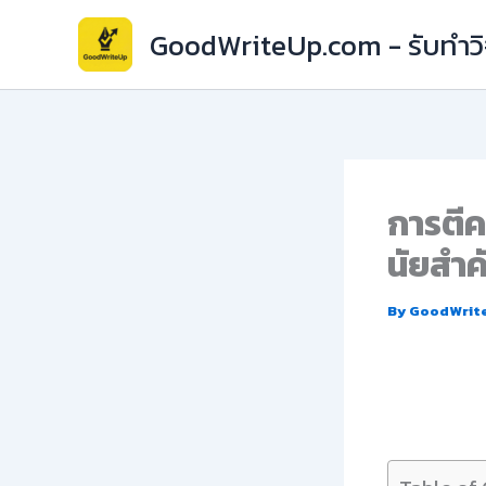
Skip
GoodWriteUp.com - รับทำวิจ
to
content
การตีค
นัยสำค
By
GoodWrit