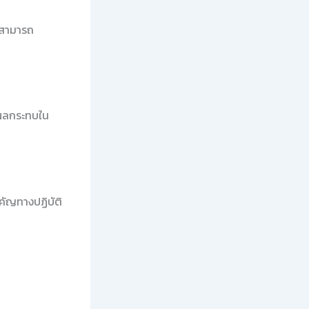
ม่สามารถ
ีผลกระทบใน
คัญทางปฏิบัติ