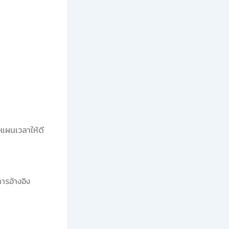
งแผนเวลาให้ดี
ารอ้างอิง