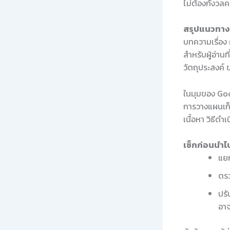
ไม่ต้องกังวลค
สรุปแนวทางใ
บทความเรื่อง
สำหรับผู้อ่าน
วัตถุประสงค์
ในมุมของ Goo
การวางแผนเก็
เนื้อหา วิธีด
เช็กก่อนนำไป
แยก
ตรว
ปรั
อาจ