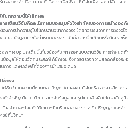
รับ ลองหาคำปรึกษาจากที่ปรึกษาหรือเพื่อนนักวิจัยเพื่อแลกเปลี่ยนควา
ช้บทความนี้ให้เกิดผล
การเขียนวิจัยคืออะไร? ผมขอสรุปหัวใจสำคัญของการสร้างองค์ค
ที่ต้องการนำความรู้ไปใช้กับงานวิชาการจริง โดยควรเริ่มจากการตรวจโจ
 ขอบเขตข้อมูล และข้อกำหนดของสถาบันก่อนลงมือเขียนหรือวิเคราะห์
dWriteUp ประเด็นนี้เกี่ยวข้องกับ การออกแบบงานวิจัย การกำหนดคำ
บข้อมูลให้ตอบวัตถุประสงค์ได้ชัดเจน จึงควรตรวจความสอดคล้องระหว่
ำเนินการ และผลลัพธ์ที่ต้องการนำเสนอเสมอ
ใช้จริง
ให้ชัดว่าบทความนี้ช่วยตอบปัญหาใดของงานวิจัยหรือเอกสารวิชาการ
จคำสำคัญ นิยาม ตัวแปร แหล่งข้อมูล และรูปแบบอ้างอิงให้ตรงกับคู่ม
บตัวอย่างและถ้อยคำให้เหมาะกับบริบทของสาขา ระดับปริญญา และคำ
ารย์ที่ปรึกษา