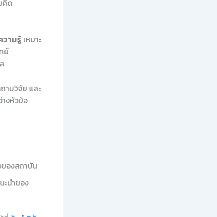
มคิด
วามรู้
เหมาะ
ทย์
ผล
ถามวิจัย และ
างหัวข้อ
ือของสถาบัน
แนะนำของ