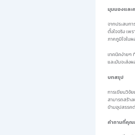
มุมมองและค
จากประสบการณ
ตั้งใจจริง เพร
ภาคภูมิใจในผ
เทคนิคง่ายๆ ท
และมันจะส่งผ
บทสรุป
การเขียนวิจัย
สามารถสร้างผล
ข้ามอุปสรรคต่
คำถามที่คุณ