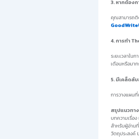
3. หากต้องก
คุณสามารถติดต
GoodWrite
4. การทำ The
ระยะเวลาในการ
เดือนหรือมากก
5. มีเคล็ดล
การวางแผนที่
สรุปแนวทางใ
บทความเรื่อง
สำหรับผู้อ่าน
วัตถุประสงค์