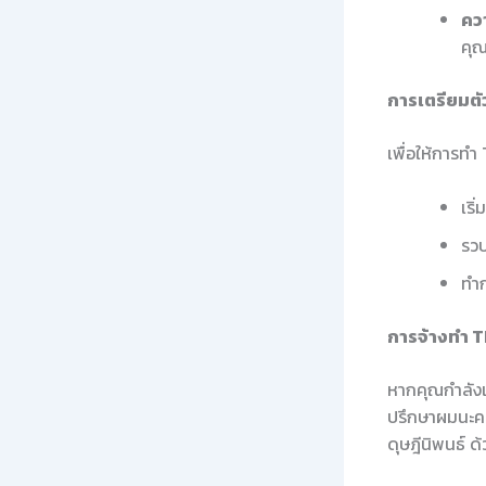
คว
คุณ
การเตรียมตั
เพื่อให้การทำ
เริ
รวบ
ทำ
การจ้างทำ T
หากคุณกำลังเ
ปรึกษาผมนะครั
ดุษฎีนิพนธ์ 