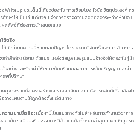
WriteUp ประเด็นนี้เกี่ยวข้องกับ การเชื่อมโยงหัวข้อ วัตถุประสงค์ กร
รศึกษาให้เป็นเล่มเดียวกัน จึงควรตรวจความสอดคล้องระหว่างหัวข้อ เนื้
ะผลลัพธ์ที่ต้องการนำเสนอเสมอ
ใช้จริง
ให้ชัดว่าบทความนี้ช่วยตอบปัญหาใดของงานวิจัยหรือเอกสารวิชาการ
จคำสำคัญ นิยาม ตัวแปร แหล่งข้อมูล และรูปแบบอ้างอิงให้ตรงกับคู่ม
บตัวอย่างและถ้อยคำให้เหมาะกับบริบทของสาขา ระดับปริญญา และคำ
ารย์ที่ปรึกษา
ช่วยดูภาพรวมทั้งโครงสร้างและรายละเอียด อ่านบริการหลักที่เกี่ยวข้องได
ื่อวางแผนงานให้ถูกต้องตั้งแต่ต้นทาง
ความน่าเชื่อถือ:
เนื้อหานี้เป็นแนวทางทั่วไปสำหรับการทำงานวิชากา
สถาบัน ระเบียบจริยธรรมการวิจัย และข้อกำหนดล่าสุดของหลักสูตรห
ง