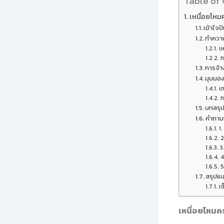
Table of
เหนื่อยไหม
เข้าใจ
ทำความ
เห
ก
การจ้า
มุมมอง
เ
ก
บทสรุ
คำถามท
1
2
3
4
5
สรุปแน
เช
เหนื่อยไหมค