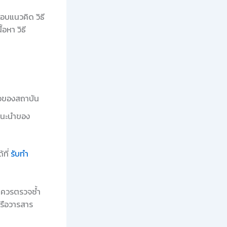
อบแนวคิด วิธี
อหา วิธี
ือของสถาบัน
แนะนำของ
้ที่
รับทำ
ร ควรตรวจซ้ำ
รือวารสาร