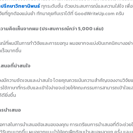
ำปรึกษาวิทยานิพนธ์
ทุกระดับชั้น ด้วยประสบการณ์และความใส่ใจ เพื่อใ
ัยที่ถูกต้องแม่นยำ ทักมาคุยกับเราได้ที่ GoodWriteUp.com ครับ
วามคิดเห็นจากผม (ประสบการณ์กว่า 5,000 เล่ม)
์ที่ผมมีในการทำวิจัยและการขอทุน ผมอยากจะแบ่งปันเทคนิคบางอย่างท
เร็จมากขึ้น
เสนอที่น่าสนใจ
ต้องมีความชัดเจนและน่าสนใจ โดยคุณควรเน้นความสำคัญของงานวิจัย
ารใช้ภาษาที่กระชับและเข้าใจง่ายจะช่วยให้คณะกรรมการสามารถเข้าใจแล
ียิ่งขึ้น
ารนำเสนอ
ับโอกาสในการนำเสนอข้อเสนอของคุณ การเตรียมการนำเสนอที่ดีจะช่วยให
้รับทุนมากขึ้น ผมอยากแนะนำให้คุณฝึกซ้อมนำเสนอหลายๆ ครั้ง และ