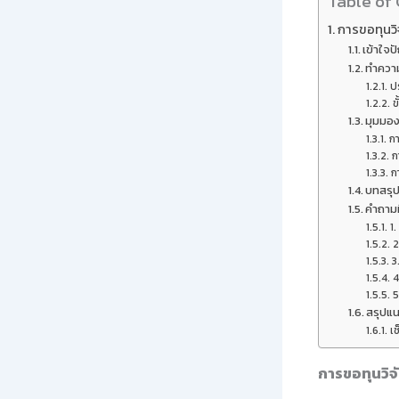
Table of
การขอทุนวิ
เข้าใจ
ทำความ
ป
ข
มุมมอง
กา
ก
ก
บทสรุ
คำถามท
1.
2
3
4
5
สรุปแน
เช
การขอทุนวิจ