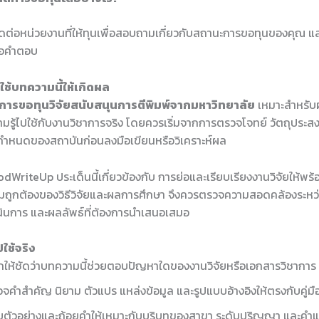
ต่อหน่วยงานที่ให้ทุนเพื่อสอบถามเกี่ยวกับสถานะการขอทุนของคุณ แ
อคำตอบ
ช้บทความนี้ให้เกิดผล
การขอทุนวิจัยสนับสนุนการตีพิมพ์จากมหาวิทยาลัย
เหมาะสำหรับผู้
มรู้ไปใช้กับงานวิชาการจริง โดยควรเริ่มจากการตรวจโจทย์ วัตถุประส
อกำหนดของสถาบันก่อนลงมือเขียนหรือวิเคราะห์ผล
WriteUp ประเด็นนี้เกี่ยวข้องกับ การย่อและเรียบเรียงงานวิจัยให้พร
ถูกต้องของวิธีวิจัยและผลการศึกษา จึงควรตรวจความสอดคล้องระหว่
ำเนินการ และผลลัพธ์ที่ต้องการนำเสนอเสมอ
ใช้จริง
ให้ชัดว่าบทความนี้ช่วยตอบปัญหาใดของงานวิจัยหรือเอกสารวิชาการ
จคำสำคัญ นิยาม ตัวแปร แหล่งข้อมูล และรูปแบบอ้างอิงให้ตรงกับคู่ม
บตัวอย่างและถ้อยคำให้เหมาะกับบริบทของสาขา ระดับปริญญา และคำ