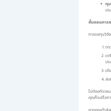
ทุ
ปร
ขั้นตอนการข
การขอทุนวิจัย
ตรว
เตร
ปร
เขี
ส่ง
ไม่ต้องกังวลน
คุณก็จะมีโอกา
หากคุณกำลังม