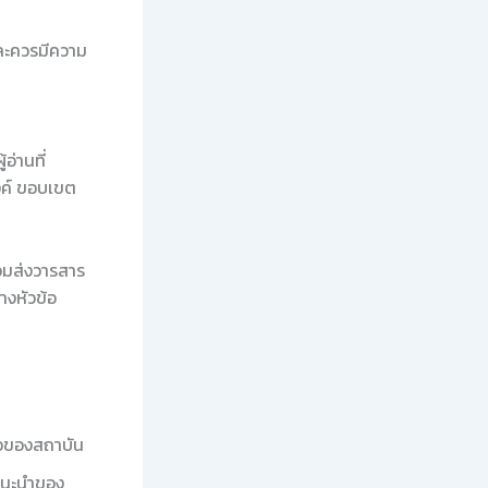
ละควรมีความ
อ่านที่
งค์ ขอบเขต
้อมส่งวารสาร
างหัวข้อ
ือของสถาบัน
แนะนำของ