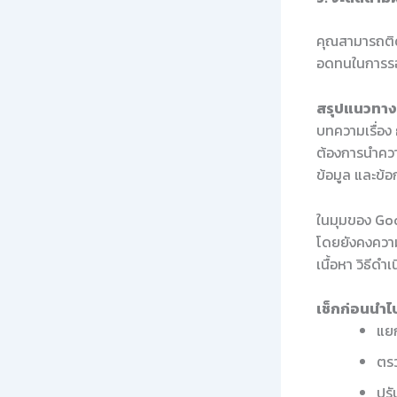
คุณสามารถติด
อดทนในการร
สรุปแนวทางใ
บทความเรื่อง
ต้องการนำควา
ข้อมูล และข้
ในมุมของ Good
โดยยังคงความ
เนื้อหา วิธีด
เช็กก่อนนำไป
แยก
ตรว
ปรั