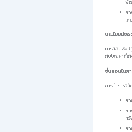
พัฒ
กา
เห
ประโยชน์ของ
การวิจัยเชิงป
กับปัญหาที่เก
ขั้นตอนในกา
การทำการวิจัย
กา
กา
ทรั
กา