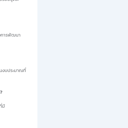
รือการพัฒนา
้ในงบประมาณที่
่?
่มี