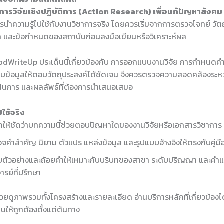
การวิจัยเชิงปฏิบัติการ (Action Research) เพื่อแก้ปัญหาสังคม
งการนำความรู้ไปใช้กับงานวิชาการจริง โดยควรเริ่มจากการตรวจโจทย์ วัต
 และข้อกำหนดของสถาบันก่อนลงมือเขียนหรือวิเคราะห์ผล
dWriteUp ประเด็นนี้เกี่ยวข้องกับ การออกแบบงานวิจัย การกำหนดคำ
บข้อมูลให้ตอบวัตถุประสงค์ได้ชัดเจน จึงควรตรวจความสอดคล้องระหว่
ำเนินการ และผลลัพธ์ที่ต้องการนำเสนอเสมอ
ใช้จริง
ให้ชัดว่าบทความนี้ช่วยตอบปัญหาใดของงานวิจัยหรือเอกสารวิชาการ
จคำสำคัญ นิยาม ตัวแปร แหล่งข้อมูล และรูปแบบอ้างอิงให้ตรงกับคู่ม
บตัวอย่างและถ้อยคำให้เหมาะกับบริบทของสาขา ระดับปริญญา และคำ
ารย์ที่ปรึกษา
ช่วยดูภาพรวมทั้งโครงสร้างและรายละเอียด อ่านบริการหลักที่เกี่ยวข้องได
นให้ถูกต้องตั้งแต่ต้นทาง