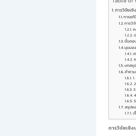
Table of
การวิจัยเช
การแก้
การวิจ
ห
ป
ขั้นตอ
มุมมอง
เท
ก
บทสรุ
คำถามท
1.
2
3
4
5
สรุปแน
เช
การวิจัยเชิง