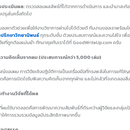
รประเมินผล:
ตรวจสอบผลลัพธ์ที่ได้จากการดำเนินการ และนำมาสะท้อ
บปรุงในครั้งถัดไป
องหาตัวช่วยเพื่อให้งานวิชาการผ่านไปได้ด้วยดี ทีมงานของเราพร้อมใ
ำปรึกษาวิทยานิพนธ์
ทุกระดับชั้น ด้วยประสบการณ์และความใส่ใจ เพื่อใ
ัยที่ถูกต้องแม่นยำ ทักมาคุยกับเราได้ที่ GoodWriteUp.com ครับ
วามคิดเห็นจากผม (ประสบการณ์กว่า 5,000 เล่ม)
์ของผม การวิจัยเชิงปฏิบัติการเป็นเครื่องมือที่ทรงพลังในการแก้ปัญ
ี่สุดคือการเปิดใจรับฟังความคิดเห็นจากทุกฝ่าย และไม่กลัวที่จะทดลองสิ่
ทำงานวิจัยที่ได้ผล
ที่ผมใช้มาตลอดคือการพัฒนาความสัมพันธ์ที่ดีระหว่างผู้วิจัยและกลุ่มเป
ะทำให้การรวบรวมข้อมูลมีประสิทธิภาพมากขึ้น
บอุปสรรค