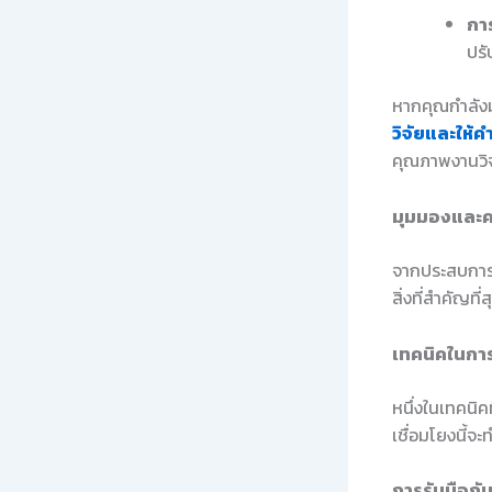
กา
ปรั
หากคุณกำลังม
วิจัยและให้ค
คุณภาพงานวิจ
มุมมองและค
จากประสบการณ
สิ่งที่สำคัญท
เทคนิคในการ
หนึ่งในเทคนิค
เชื่อมโยงนี้จ
การรับมือกั