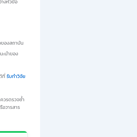
างหัวข้อ
ือของสถาบัน
แนะนำของ
้ที่
รับทำวิจัย
ร ควรตรวจซ้ำ
รือวารสาร