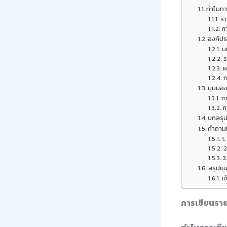
ทำไมกา
รา
ก
องค์ป
บ
ร
ผ
ก
มุมมอง
กา
ก
บทสรุ
คำถามท
1
2
3
สรุปแน
เช
การเขียนราย