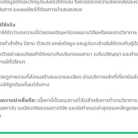
บข้อมูลให้ตอบวัตถุประสงค์ได้ชัดเจน จึงควรตรวจความสอดคล้องระหว่
ำเนินการ และผลลัพธ์ที่ต้องการนำเสนอเสมอ
ใช้จริง
ให้ชัดว่าบทความนี้ช่วยตอบปัญหาใดของงานวิจัยหรือเอกสารวิชาการ
จคำสำคัญ นิยาม ตัวแปร แหล่งข้อมูล และรูปแบบอ้างอิงให้ตรงกับคู่ม
บตัวอย่างและถ้อยคำให้เหมาะกับบริบทของสาขา ระดับปริญญา และคำ
ารย์ที่ปรึกษา
ช่วยดูภาพรวมทั้งโครงสร้างและรายละเอียด อ่านบริการหลักที่เกี่ยวข้องได
นให้ถูกต้องตั้งแต่ต้นทาง
ความน่าเชื่อถือ:
เนื้อหานี้เป็นแนวทางทั่วไปสำหรับการทำงานวิชากา
สถาบัน ระเบียบจริยธรรมการวิจัย และข้อกำหนดล่าสุดของหลักสูตรห
ง