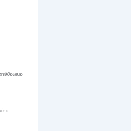
จทย์ข้อเสนอ
จง่าย