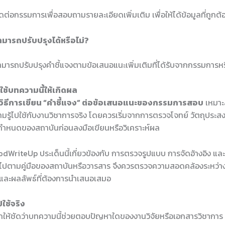
่อกรรมการเพื่อสอบถามรายละเอียดเพิ่มเติม เพื่อให้ได้ข้อมูลที่ถูกต
ามารถปรับปรุงได้หรือไม่?
ารถปรับปรุงคำชี้แจงตามข้อเสนอแนะเพิ่มเติมที่ได้รับจากกรรมการหรือ
ช้บทความนี้ให้เกิดผล
วิธีการเขียน “คำชี้แจง” ต่อข้อเสนอแนะของกรรมการสอบ
เหมาะส
มรู้ไปใช้กับงานวิชาการจริง โดยควรเริ่มจากการตรวจโจทย์ วัตถุประส
อกำหนดของสถาบันก่อนลงมือเขียนหรือวิเคราะห์ผล
dWriteUp ประเด็นนี้เกี่ยวข้องกับ การตรวจรูปแบบ การจัดอ้างอิง แล
นไปตามคู่มือของสถาบันหรือวารสาร จึงควรตรวจความสอดคล้องระหว่างหั
ร และผลลัพธ์ที่ต้องการนำเสนอเสมอ
ใช้จริง
ให้ชัดว่าบทความนี้ช่วยตอบปัญหาใดของงานวิจัยหรือเอกสารวิชาการ