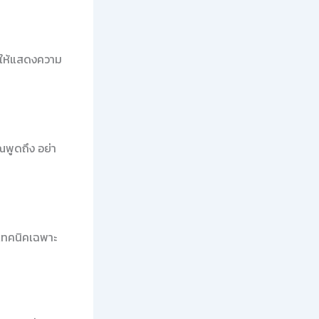
้นให้แสดงความ
ณพูดถึง อย่า
นเทคนิคเฉพาะ