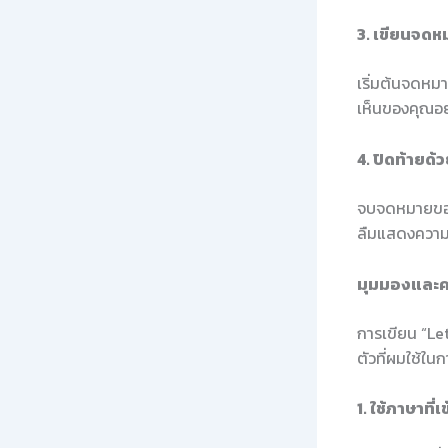
3. เขียนจด
เริ่มต้นจดหมา
เห็นของคุณอย่
4. ปิดท้ายด
จบจดหมายของค
ลืมแสดงความข
มุมมองและค
การเขียน “Le
ตัวที่ผมใช้ในก
1. ใช้ภาษาที่เ