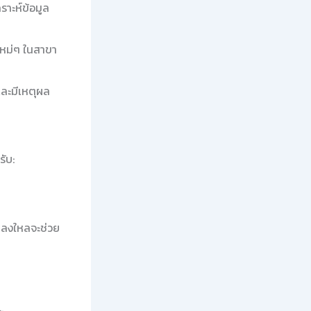
าะห์ข้อมูล
ดใหม่ๆ ในสาขา
ละมีเหตุผล
ับ:
มหลงใหลจะช่วย