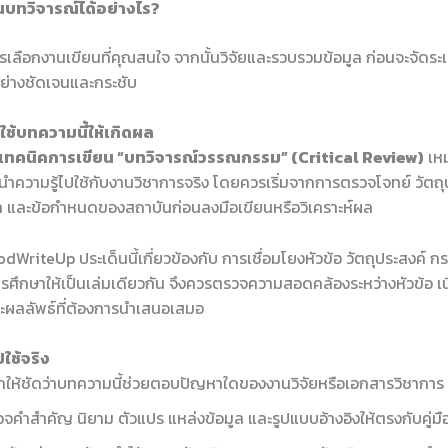
ียนบทวิจารณ์ได้อย่างไร?
ารเลือกงานเขียนที่คุณสนใจ จากนั้นวิจัยและรวบรวมข้อมูล ก่อนจะจัดร
อย่างชัดเจนและกระชับ
ช้บทความนี้ให้เกิดผล
เทคนิคการเขียน “บทวิจารณ์วรรณกรรม” (Critical Review)
เหม
รนำความรู้ไปใช้กับงานวิชาการจริง โดยควรเริ่มจากการตรวจโจทย์ วัตถุ
 และข้อกำหนดของสถาบันก่อนลงมือเขียนหรือวิเคราะห์ผล
WriteUp ประเด็นนี้เกี่ยวข้องกับ การเชื่อมโยงหัวข้อ วัตถุประสงค์ กร
รศึกษาให้เป็นเล่มเดียวกัน จึงควรตรวจความสอดคล้องระหว่างหัวข้อ เนื้
ะผลลัพธ์ที่ต้องการนำเสนอเสมอ
ใช้จริง
ให้ชัดว่าบทความนี้ช่วยตอบปัญหาใดของงานวิจัยหรือเอกสารวิชาการ
จคำสำคัญ นิยาม ตัวแปร แหล่งข้อมูล และรูปแบบอ้างอิงให้ตรงกับคู่ม