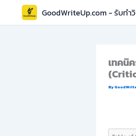
Skip
GoodWriteUp.com - รับทำวิจ
to
content
เทคนิ
(Criti
By
GoodWrit