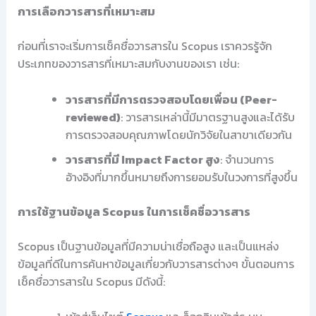
การเลือกวารสารที่เหมาะสม
ก่อนที่เราจะเริ่มการเช็คชื่อวารสารใน Scopus เราควรรู้จัก
ประเภทของวารสารที่เหมาะสมกับงานของเรา เช่น:
วารสารที่มีการตรวจสอบโดยเพื่อน (Peer-
reviewed)
: วารสารเหล่านี้มีมาตรฐานสูงและได้รับ
การตรวจสอบคุณภาพโดยนักวิจัยในสาขาเดียวกัน
วารสารที่มี Impact Factor สูง
: จำนวนการ
อ้างอิงที่มากขึ้นหมายถึงการยอมรับในวงการที่สูงขึ้น
การใช้ฐานข้อมูล Scopus ในการเช็คชื่อวารสาร
Scopus เป็นฐานข้อมูลที่มีความน่าเชื่อถือสูง และเป็นแหล่ง
ข้อมูลที่ดีในการค้นหาข้อมูลเกี่ยวกับวารสารต่างๆ ขั้นตอนการ
เช็คชื่อวารสารใน Scopus มีดังนี้: