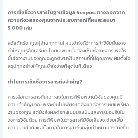
การเช็คชื่อวารสารในฐานข้อมูล Scopus: ทางออกจาก
ความกังวลของคุณจากประสบการณ์ที่ผมสะสมมา
5,000 เล่ม
สวัสดีครับ คุณผู้อ่านทุกท่าน! ผมเข้าใจดีว่าการทำวิจัยนั้นอาจ
ทำให้คุณรู้สึกเครียด โดยเฉพาะเมื่อต้องเช็คชื่อวารสารเพื่อให้
มั่นใจว่างานของคุณจะถูกตีพิมพ์ในสถานที่ที่มีคุณภาพ ผมตั้งใจ
สรุปทุกอย่างให้คุณเข้าใจง่ายที่สุดในที่เดียว
ทำไมการเช็คชื่อวารสารถึงสำคัญ?
การเลือกวารสารที่เหมาะสมในการตีพิมพ์งานวิจัยของคุณมี
ความสำคัญมาก เพราะมันไม่เพียงแต่ส่งผลต่อการเผยแพร่ผล
งานของคุณ แต่ยังส่งผลต่อคะแนนประเมินและการยอมรับใน
วงการวิจัยด้วย การตีพิมพ์ในวารสารที่มีชื่อเสียงจะช่วยเพิ่ม
ความน่าเชื่อถือและโอกาสในการเข้าถึงกลุ่มเป้าหมายที่กว้างขึ้น