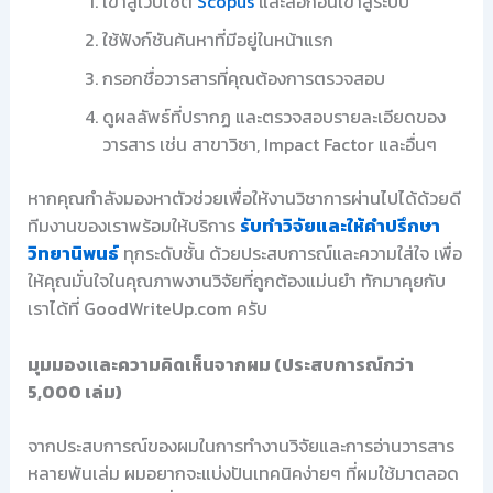
เข้าสู่เว็บไซต์
Scopus
และล็อกอินเข้าสู่ระบบ
ใช้ฟังก์ชันค้นหาที่มีอยู่ในหน้าแรก
กรอกชื่อวารสารที่คุณต้องการตรวจสอบ
ดูผลลัพธ์ที่ปรากฏ และตรวจสอบรายละเอียดของ
วารสาร เช่น สาขาวิชา, Impact Factor และอื่นๆ
หากคุณกำลังมองหาตัวช่วยเพื่อให้งานวิชาการผ่านไปได้ด้วยดี
ทีมงานของเราพร้อมให้บริการ
รับทำวิจัยและให้คำปรึกษา
วิทยานิพนธ์
ทุกระดับชั้น ด้วยประสบการณ์และความใส่ใจ เพื่อ
ให้คุณมั่นใจในคุณภาพงานวิจัยที่ถูกต้องแม่นยำ ทักมาคุยกับ
เราได้ที่ GoodWriteUp.com ครับ
มุมมองและความคิดเห็นจากผม (ประสบการณ์กว่า
5,000 เล่ม)
จากประสบการณ์ของผมในการทำงานวิจัยและการอ่านวารสาร
หลายพันเล่ม ผมอยากจะแบ่งปันเทคนิคง่ายๆ ที่ผมใช้มาตลอด