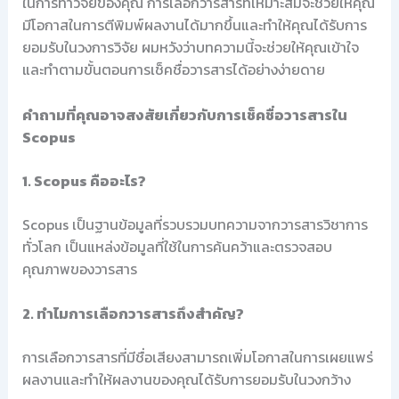
ในการทำวิจัยของคุณ การเลือกวารสารที่เหมาะสมจะช่วยให้คุณ
มีโอกาสในการตีพิมพ์ผลงานได้มากขึ้นและทำให้คุณได้รับการ
ยอมรับในวงการวิจัย ผมหวังว่าบทความนี้จะช่วยให้คุณเข้าใจ
และทำตามขั้นตอนการเช็คชื่อวารสารได้อย่างง่ายดาย
คำถามที่คุณอาจสงสัยเกี่ยวกับการเช็คชื่อวารสารใน
Scopus
1. Scopus คืออะไร?
Scopus เป็นฐานข้อมูลที่รวบรวมบทความจากวารสารวิชาการ
ทั่วโลก เป็นแหล่งข้อมูลที่ใช้ในการค้นคว้าและตรวจสอบ
คุณภาพของวารสาร
2. ทำไมการเลือกวารสารถึงสำคัญ?
การเลือกวารสารที่มีชื่อเสียงสามารถเพิ่มโอกาสในการเผยแพร่
ผลงานและทำให้ผลงานของคุณได้รับการยอมรับในวงกว้าง