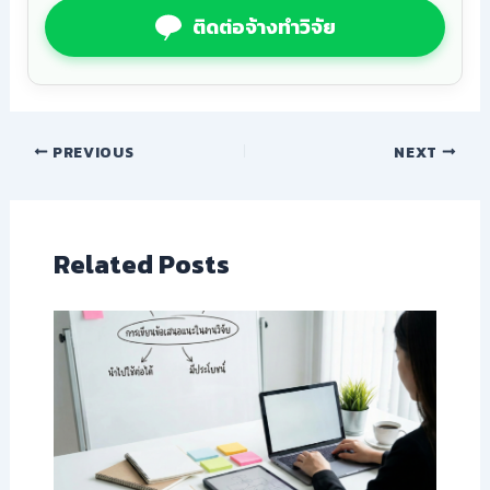
ติดต่อจ้างทำวิจัย
PREVIOUS
NEXT
Related Posts