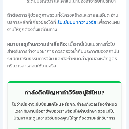
ระดับปริญญา และคำแนะนำของอาจารย์ที่ปรึกษา
ถ้าต้องการผู้ช่วยดูภาพรวมทั้งโครงสร้างและรายละเอียด อ่าน
บริการหลักที่เกี่ยวข้องได้ที่
รับเขียนบทความวิจัย
เพื่อวางแผน
งานให้ถูกต้องตั้งแต่ต้นทาง
หมายเหตุด้านความน่าเชื่อถือ:
เนื้อหานี้เป็นแนวทางทั่วไป
สำหรับการทำงานวิชาการ ควรตรวจซ้ำกับประกาศของสถาบัน
ระเบียบจริยธรรมการวิจัย และข้อกำหนดล่าสุดของหลักสูตร
หรือวารสารก่อนใช้งานจริง
กำลังติดปัญหาทำวิจัยอยู่ใช่ไหม?
ไม่ว่าเนื้อหาจะซับซ้อนแค่ไหน หรือคุณกำลังกังวลเรื่องกำหนด
เวลา ทีมงานมืออาชีพของเราพร้อมให้คำปรึกษา ช่วยแก้ไข
ปัญหา และดูแลงานวิจัยของคุณให้ถูกต้องตามหลักวิชาการ