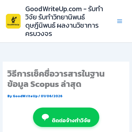
Skip
GoodWriteUp.com - รับทำ
to
วิจัย รับทำวิทยานิพนธ์
content
ดุษฎีนิพนธ์ ผลงานวิชาการ
ครบวงจร
วิธีการเช็คชื่อวารสารในฐาน
ข้อมูล Scopus ล่าสุด
By
GoodWriteUp
/
01/06/2026
ติดต่อจ้างทำวิจัย