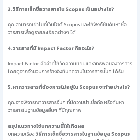
3. วิธีการเช็คชื่อวารสารใน Scopus เป็นอย่างไร?
คุณสามารถเข้าไปที่เว็บไซต์ Scopus และใช้ฟังก์ชันค้นหาชื่อ
วารสารเพื่อดูรายละเอียดต่างๆ ได้
4. วารสารที่มี Impact Factor คืออะไร?
Impact Factor คือค่าที่ใช้วัดความนิยมและอิทธิพลของวารสาร
โดยดูจากจำนวนการอ้างอิงที่บทความในวารสารนั้นๆ ได้รับ
5. หากวารสารที่ต้องการไม่อยู่ใน Scopus จะทำอย่างไร?
คุณอาจพิจารณาวารสารอื่นๆ ที่มีความน่าเชื่อถือ หรือค้นหา
วารสารในฐานข้อมูลอื่นๆ ที่มีคุณภาพ
สรุปแนวทางใช้บทความนี้ให้เกิดผล
บทความเรื่อง
วิธีการเช็คชื่อวารสารในฐานข้อมูล Scopus