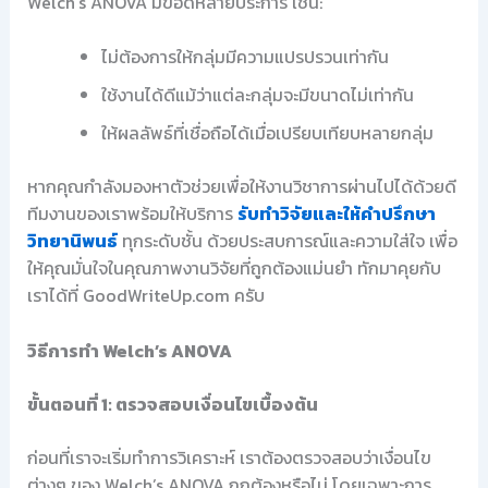
Welch’s ANOVA มีข้อดีหลายประการ เช่น:
ไม่ต้องการให้กลุ่มมีความแปรปรวนเท่ากัน
ใช้งานได้ดีแม้ว่าแต่ละกลุ่มจะมีขนาดไม่เท่ากัน
ให้ผลลัพธ์ที่เชื่อถือได้เมื่อเปรียบเทียบหลายกลุ่ม
หากคุณกำลังมองหาตัวช่วยเพื่อให้งานวิชาการผ่านไปได้ด้วยดี
ทีมงานของเราพร้อมให้บริการ
รับทำวิจัยและให้คำปรึกษา
วิทยานิพนธ์
ทุกระดับชั้น ด้วยประสบการณ์และความใส่ใจ เพื่อ
ให้คุณมั่นใจในคุณภาพงานวิจัยที่ถูกต้องแม่นยำ ทักมาคุยกับ
เราได้ที่ GoodWriteUp.com ครับ
วิธีการทำ Welch’s ANOVA
ขั้นตอนที่ 1: ตรวจสอบเงื่อนไขเบื้องต้น
ก่อนที่เราจะเริ่มทำการวิเคราะห์ เราต้องตรวจสอบว่าเงื่อนไข
ต่างๆ ของ Welch’s ANOVA ถูกต้องหรือไม่ โดยเฉพาะการ