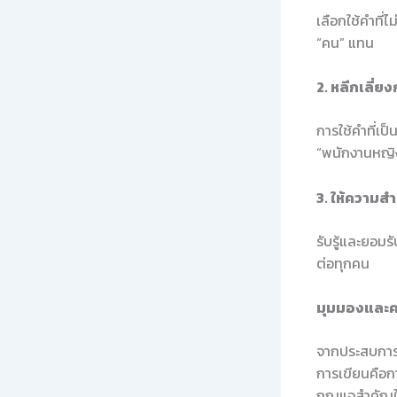
เลือกใช้คำที่ไ
“คน” แทน
2. หลีกเลี่ย
การใช้คำที่เ
“พนักงานหญิ
3. ให้ความ
รับรู้และยอม
ต่อทุกคน
มุมมองและค
จากประสบการณ
การเขียนคือก
กุญแจสำคัญใน