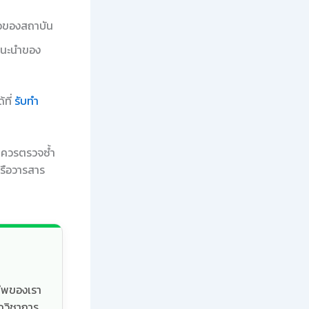
ือของสถาบัน
แนะนำของ
้ที่
รับทำ
ร ควรตรวจซ้ำ
รือวารสาร
ชีพของเรา
กวิชาการ