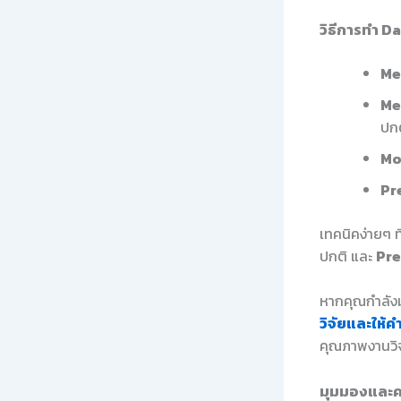
วิธีการทำ D
Me
Me
ปก
Mo
Pr
เทคนิคง่ายๆ 
ปกติ และ
Pre
หากคุณกำลังม
วิจัยและให้ค
คุณภาพงานวิจ
มุมมองและค