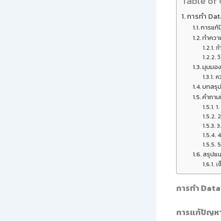
Table of
การทำ Data
การแก้
ทำความ
ท
ว
มุมมอง
ค
บทสรุ
คำถามท
1
2
3
4
5
สรุปแน
เช
การทำ Data 
การแก้ปัญห