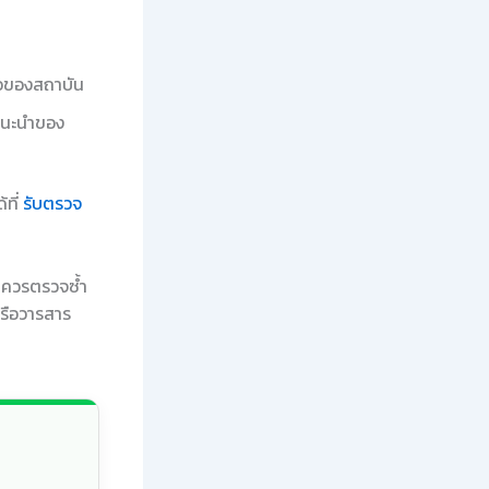
ือของสถาบัน
แนะนำของ
้ที่
รับตรวจ
ร ควรตรวจซ้ำ
รือวารสาร