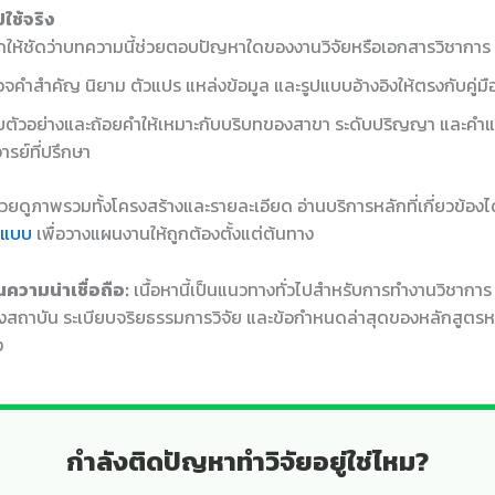
ใช้จริง
ให้ชัดว่าบทความนี้ช่วยตอบปัญหาใดของงานวิจัยหรือเอกสารวิชาการ
จคำสำคัญ นิยาม ตัวแปร แหล่งข้อมูล และรูปแบบอ้างอิงให้ตรงกับคู่ม
บตัวอย่างและถ้อยคำให้เหมาะกับบริบทของสาขา ระดับปริญญา และคำ
ารย์ที่ปรึกษา
ช่วยดูภาพรวมทั้งโครงสร้างและรายละเอียด อ่านบริการหลักที่เกี่ยวข้องได
ปแบบ
เพื่อวางแผนงานให้ถูกต้องตั้งแต่ต้นทาง
ความน่าเชื่อถือ:
เนื้อหานี้เป็นแนวทางทั่วไปสำหรับการทำงานวิชากา
สถาบัน ระเบียบจริยธรรมการวิจัย และข้อกำหนดล่าสุดของหลักสูตรห
ง
กำลังติดปัญหาทำวิจัยอยู่ใช่ไหม?