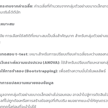
กระทบจากค่าเฉลี่ย:
ค่าเฉลี่ยที่คำนวณจากกลุ่มตัวอย่างขนาดเล็กอาจ
มจริงได้ดีนัก
ี่เหมาะสม
ัย การเลือกใช้สถิติที่เหมาะสมเป็นสิ่งสำคัญมาก สำหรับกลุ่มตัวอย่า
:
รทดสอบ t-test:
เหมาะสำหรับการเปรียบเทียบค่าเฉลี่ยระหว่างสองกลุ
รวิเคราะห์ความแปรปรวน (ANOVA):
ใช้สำหรับเปรียบเทียบหลายกลุ
รใช้การจำลอง (Bootstrapping):
เพื่อสร้างความมั่นใจในผลลัพธ์
กการแปลความหมายของข้อมูล
มูลจากกลุ่มตัวอย่างขนาดเล็กอย่างไม่รอบคอบ อาจนำไปสู่การตัดสินใจ
ผลที่ไม่ถูกต้องหรือการสร้างข้อสรุปที่เกินจริง ผมอยากแนะนำให้คุณต
ทุกครั้งก่อนที่จะนำไปใช้