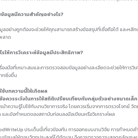
มข้อมูลมีความสำคัญอย่างไร?
ูลอย่างถูกต้องจะช่วยให้คุณสามารถสร้างข้อสรุปที่เชื่อถือได้ และหลีกเ
ิดพลาด
ไรให้การวิเคราะห์ข้อมูลมีประสิทธิภาพ?
รื่องมือที่เหมาะสมและการตรวจสอบข้อมูลอย่างละเอียดจะช่วยให้การวิเค
กยิ่งขึ้น
ช้บทความนี้ให้เกิดผล
ข้อควรระวังในการใช้สถิติเปรียบเทียบกับกลุ่มตัวอย่างขนาดเล็ก
งการนำความรู้ไปใช้กับงานวิชาการจริง โดยควรเริ่มจากการตรวจโจทย์ วัต
 และข้อกำหนดของสถาบันก่อนลงมือเขียนหรือวิเคราะห์ผล
dWriteUp ประเด็นนี้เกี่ยวข้องกับ การออกแบบงานวิจัย การกำหนดคำ
บข้อมูลให้ตอบวัตถุประสงค์ได้ชัดเจน จึงควรตรวจความสอดคล้องระหว่