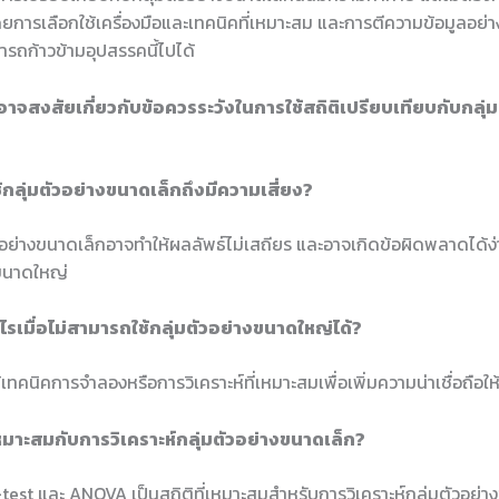
ด้โดยการเลือกใช้เครื่องมือและเทคนิคที่เหมาะสม และการตีความข้อมูลอ
มารถก้าวข้ามอุปสรรคนี้ไปได้
าจสงสัยเกี่ยวกับข้อควรระวังในการใช้สถิติเปรียบเทียบกับกลุ่ม
้กลุ่มตัวอย่างขนาดเล็กถึงมีความเสี่ยง?
วอย่างขนาดเล็กอาจทำให้ผลลัพธ์ไม่เสถียร และอาจเกิดข้อผิดพลาดได้ง่
งขนาดใหญ่
ไรเมื่อไม่สามารถใช้กลุ่มตัวอย่างขนาดใหญ่ได้?
ทคนิคการจำลองหรือการวิเคราะห์ที่เหมาะสมเพื่อเพิ่มความน่าเชื่อถือให
่เหมาะสมกับการวิเคราะห์กลุ่มตัวอย่างขนาดเล็ก?
est และ ANOVA เป็นสถิติที่เหมาะสมสำหรับการวิเคราะห์กลุ่มตัวอย่า