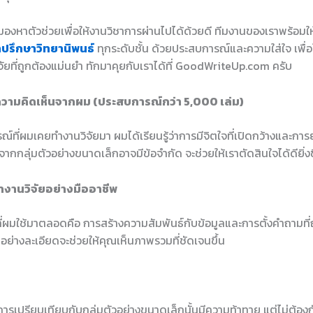
องหาตัวช่วยเพื่อให้งานวิชาการผ่านไปได้ด้วยดี ทีมงานของเราพร้อมใ
ำปรึกษาวิทยานิพนธ์
ทุกระดับชั้น ด้วยประสบการณ์และความใส่ใจ เพื่อใ
ัยที่ถูกต้องแม่นยำ ทักมาคุยกับเราได้ที่ GoodWriteUp.com ครับ
วามคิดเห็นจากผม (ประสบการณ์กว่า 5,000 เล่ม)
ที่ผมเคยทำงานวิจัยมา ผมได้เรียนรู้ว่าการมีจิตใจที่เปิดกว้างและกา
ูลจากกลุ่มตัวอย่างขนาดเล็กอาจมีข้อจำกัด จะช่วยให้เราตัดสินใจได้ดียิ่งข
งานวิจัยอย่างมืออาชีพ
ี่ผมใช้มาตลอดคือ การสร้างความสัมพันธ์กับข้อมูลและการตั้งคำถามที่
ูลอย่างละเอียดจะช่วยให้คุณเห็นภาพรวมที่ชัดเจนขึ้น
การเปรียบเทียบกับกลุ่มตัวอย่างขนาดเล็กนั้นมีความท้าทาย แต่ไม่ต้อง