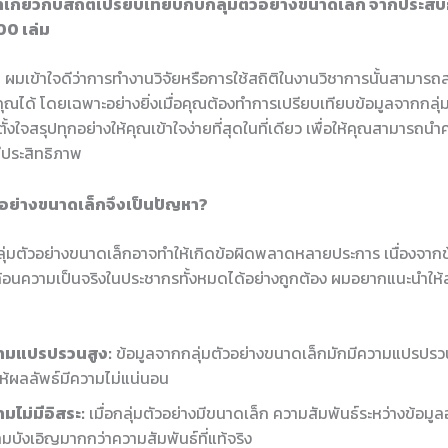
เกี่ยวกับสถิติเปรียบเทียบกับกลุ่มตัวอย่างขนาดเล็ก จากประสบ
00 เล่ม
 ผมเข้าใจดีว่าการทำงานวิจัยหรือการใช้สถิติในงานวิชาการนั้นสามารถ
คุณได้ โดยเฉพาะอย่างยิ่งเมื่อคุณต้องทำการเปรียบเทียบข้อมูลจากกลุ่มต
งใจสรุปทุกอย่างให้คุณเข้าใจง่ายที่สุดในที่เดียว เพื่อให้คุณสามารถนำคว
มีประสิทธิภาพ
วอย่างขนาดเล็กจึงเป็นปัญหา?
ุ่มตัวอย่างขนาดเล็กอาจทำให้เกิดข้อผิดพลาดหลายประการ เนื่องจากข้อ
้อนความเป็นจริงในประชากรทั้งหมดได้อย่างถูกต้อง ผมอยากแนะนำให้ล
ามแปรปรวนสูง:
ข้อมูลจากกลุ่มตัวอย่างขนาดเล็กมักมีความแปรปรวน
ห้ผลลัพธ์มีความไม่แน่นอน
มไม่มีอิสระ:
เมื่อกลุ่มตัวอย่างมีขนาดเล็ก ความสัมพันธ์ระหว่างข้อมู
มบังเอิญมากกว่าความสัมพันธ์ที่แท้จริง