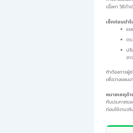
เนื้อหา วิธีด
เช็กก่อนนำไป
แยก
ตรว
ปรั
อาจ
ถ้าต้องการผู้
เพื่อวางแผนงา
หมายเหตุด้าน
กับประกาศของ
ก่อนใช้งานจริ