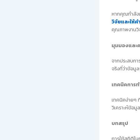
หากคุณกำลังม
วิจัยและให้ค
คุณภาพงานวิจ
มุมมองและค
จากประสบการณ์
จริงที่ว่าข้อม
เทคนิคการทำ
เทคนิคง่ายๆ ท
วิเคราะห์ข้อม
บทสรุป
การใช้สถิติใน