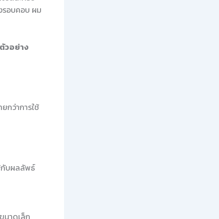
ย่างรอบคอบ ผม
ตัวอย่าง
ายกว่าการใช้
้กับผลลัพธ์
งขนาดเล็ก