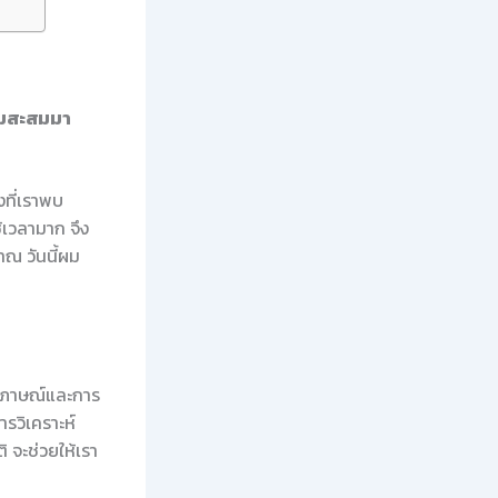
ผมสะสมมา
งที่เราพบ
้เวลามาก จึง
าณ วันนี้ผม
ัมภาษณ์และการ
ารวิเคราะห์
ิ จะช่วยให้เรา