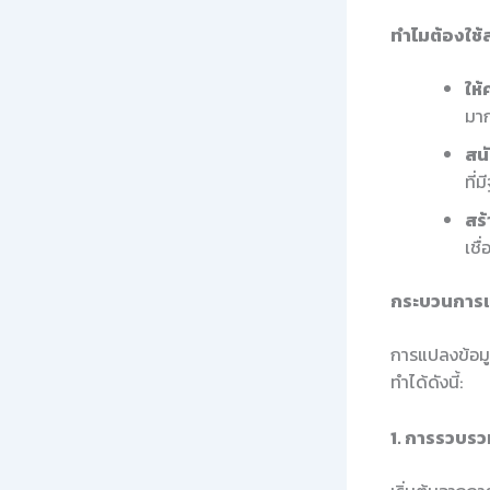
ทำไมต้องใช้
ให้
มาก
สน
ที่
สร้
เชื
กระบวนการแ
การแปลงข้อมู
ทำได้ดังนี้:
1. การรวบรว