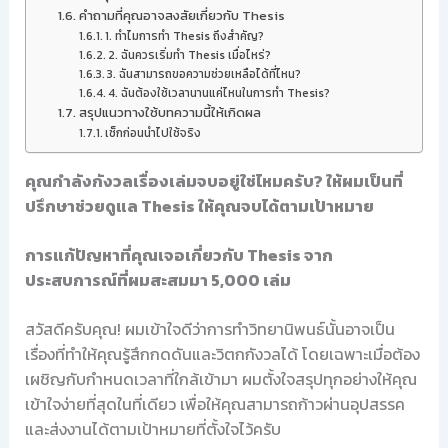
คำถามที่คุณอาจสงสัยเกี่ยวกับ Thesis
1. ทำไมการทำ Thesis ถึงสำคัญ?
2. ฉันควรเริ่มทำ Thesis เมื่อไหร่?
3. ฉันสามารถขอความช่วยเหลือได้ที่ไหน?
4. ฉันต้องใช้เวลานานแค่ไหนในการทำ Thesis?
สรุปแนวทางใช้บทความนี้ให้เกิดผล
เช็กก่อนนำไปใช้จริง
คุณกำลังกังวลเรื่องเล่มจบอยู่ใช่ไหมครับ? ให้ผมเป็นที่
ปรึกษาช่วยดูแล Thesis ให้คุณจบได้ตามเป้าหมาย
การแก้ปัญหาที่คุณเจอเกี่ยวกับ Thesis จาก
ประสบการณ์ที่ผมสะสมมา 5,000 เล่ม
สวัสดีครับคุณ! ผมเข้าใจดีว่าการทำวิทยานิพนธ์นั้นอาจเป็น
เรื่องที่ทำให้คุณรู้สึกกดดันและวิตกกังวลได้ โดยเฉพาะเมื่อต้อง
เผชิญกับกำหนดเวลาที่ใกล้เข้ามา ผมตั้งใจสรุปทุกอย่างให้คุณ
เข้าใจง่ายที่สุดในที่เดียว เพื่อให้คุณสามารถก้าวผ่านอุปสรรค
และส่งงานได้ตามเป้าหมายที่ตั้งใจไว้ครับ