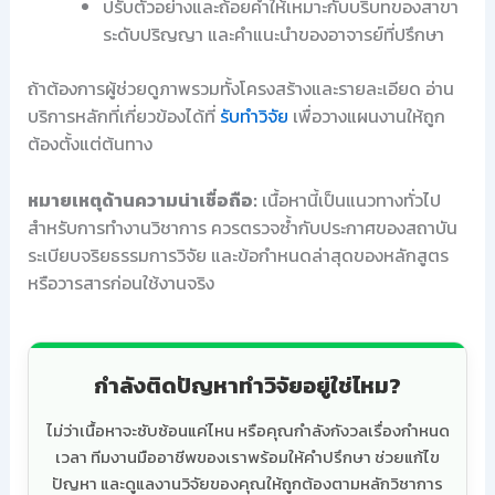
ปรับตัวอย่างและถ้อยคำให้เหมาะกับบริบทของสาขา
ระดับปริญญา และคำแนะนำของอาจารย์ที่ปรึกษา
ถ้าต้องการผู้ช่วยดูภาพรวมทั้งโครงสร้างและรายละเอียด อ่าน
บริการหลักที่เกี่ยวข้องได้ที่
รับทำวิจัย
เพื่อวางแผนงานให้ถูก
ต้องตั้งแต่ต้นทาง
หมายเหตุด้านความน่าเชื่อถือ:
เนื้อหานี้เป็นแนวทางทั่วไป
สำหรับการทำงานวิชาการ ควรตรวจซ้ำกับประกาศของสถาบัน
ระเบียบจริยธรรมการวิจัย และข้อกำหนดล่าสุดของหลักสูตร
หรือวารสารก่อนใช้งานจริง
กำลังติดปัญหาทำวิจัยอยู่ใช่ไหม?
ไม่ว่าเนื้อหาจะซับซ้อนแค่ไหน หรือคุณกำลังกังวลเรื่องกำหนด
เวลา ทีมงานมืออาชีพของเราพร้อมให้คำปรึกษา ช่วยแก้ไข
ปัญหา และดูแลงานวิจัยของคุณให้ถูกต้องตามหลักวิชาการ