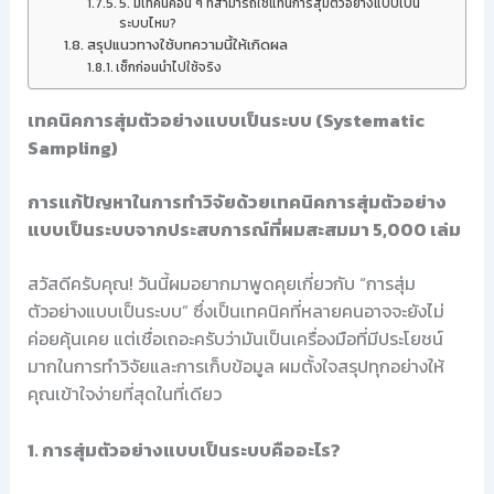
5. มีเทคนิคอื่น ๆ ที่สามารถใช้แทนการสุ่มตัวอย่างแบบเป็น
ระบบไหม?
สรุปแนวทางใช้บทความนี้ให้เกิดผล
เช็กก่อนนำไปใช้จริง
เทคนิคการสุ่มตัวอย่างแบบเป็นระบบ (Systematic
Sampling)
การแก้ปัญหาในการทำวิจัยด้วยเทคนิคการสุ่มตัวอย่าง
แบบเป็นระบบจากประสบการณ์ที่ผมสะสมมา 5,000 เล่ม
สวัสดีครับคุณ! วันนี้ผมอยากมาพูดคุยเกี่ยวกับ “การสุ่ม
ตัวอย่างแบบเป็นระบบ” ซึ่งเป็นเทคนิคที่หลายคนอาจจะยังไม่
ค่อยคุ้นเคย แต่เชื่อเถอะครับว่ามันเป็นเครื่องมือที่มีประโยชน์
มากในการทำวิจัยและการเก็บข้อมูล ผมตั้งใจสรุปทุกอย่างให้
คุณเข้าใจง่ายที่สุดในที่เดียว
1. การสุ่มตัวอย่างแบบเป็นระบบคืออะไร?