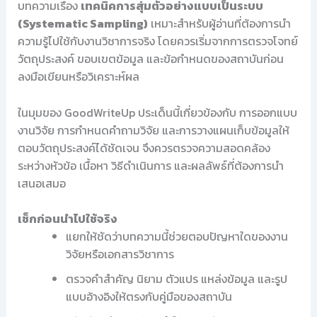
บทความเรื่อง
เทคนิคการสุ่มตัวอย่างแบบเป็นระบบ
(Systematic Sampling)
เหมาะสำหรับผู้อ่านที่ต้องการนำ
ความรู้ไปใช้กับงานวิชาการจริง โดยควรเริ่มจากการตรวจโจทย์
วัตถุประสงค์ ขอบเขตข้อมูล และข้อกำหนดของสถาบันก่อน
ลงมือเขียนหรือวิเคราะห์ผล
ในมุมของ GoodWriteUp ประเด็นนี้เกี่ยวข้องกับ การออกแบบ
งานวิจัย การกำหนดคำถามวิจัย และการวางแผนเก็บข้อมูลให้
ตอบวัตถุประสงค์ได้ชัดเจน จึงควรตรวจความสอดคล้อง
ระหว่างหัวข้อ เนื้อหา วิธีดำเนินการ และผลลัพธ์ที่ต้องการนำ
เสนอเสมอ
เช็กก่อนนำไปใช้จริง
แยกให้ชัดว่าบทความนี้ช่วยตอบปัญหาใดของงาน
วิจัยหรือเอกสารวิชาการ
ตรวจคำสำคัญ นิยาม ตัวแปร แหล่งข้อมูล และรูป
แบบอ้างอิงให้ตรงกับคู่มือของสถาบัน