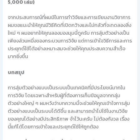
5,000 เล่ม)
จากประสบการณ์ที่ผมมีในการทำวิจัยและการเขียนงานวิชาการ
ผมขอแนะนำให้คุณมีวิธีคิดที่เปิดกว้างและไม่กลัวที่จะทดลองสิ่ง
ใหม่ ๆ ผมอยากให้คุณลองมองมุมนี้ดูครับ การสุ่มตัวอย่างเป็น
เพียงส่วนหนึ่งของกระบวนการวิจัย แต่การเข้าใจวิธีการและการ
ประยุกต์ใช้ได้อย่างเหมาะสมจะช่วยให้คุณประสบความสำเร็จ
มากยิ่งขึ้น
บทสรุป
การสุ่มตัวอย่างแบบเป็นระบบเป็นเทคนิคที่มีประโยชน์มากใน
การวิจัย โดยเฉพาะสำหรับผู้ที่ต้องการเก็บข้อมูลจากกลุ่ม
ตัวอย่างใหญ่ ๆ ผมหวังว่าบทความนี้จะช่วยให้คุณเข้าใจการสุ่ม
ตัวอย่างแบบเป็นระบบได้ดีขึ้น และสามารถนำไปใช้ในงานวิจัย
ของคุณได้อย่างมีประสิทธิภาพ จำไว้นะครับ ไม่ต้องกังวล เรื่อง
นี้แก้ได้โดยการเข้าใจและประยุกต์ใช้ให้ถูกต้อง