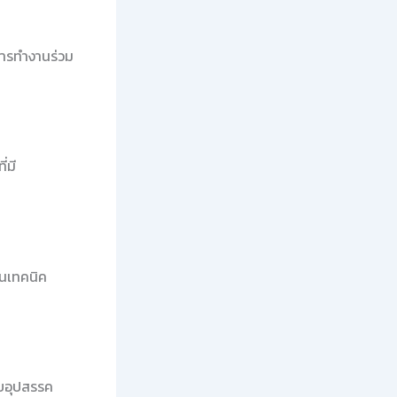
การทำงานร่วม
่มี
็นเทคนิค
ับอุปสรรค