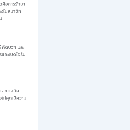
ุดคือการรักษา
ปลงในสมาชิก
สม
ดี คิดบวก และ
ารและเปิดใจรับ
รและเทคนิค
ขอให้คุณมีความ