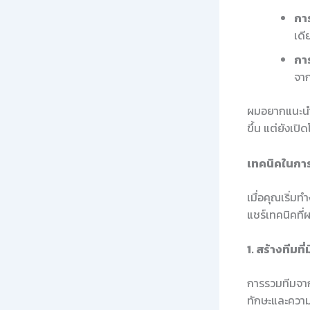
กา
เดี
การ
จา
ผมอยากแนะนำให
ขึ้น แต่ยังเป
เทคนิคในการ
เมื่อคุณเริ่
แชร์เทคนิคที่
1. สร้างทีม
การรวมทีมจาก
ทักษะและความ