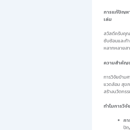
การแก้ปัญห
เล่ม
สวัสดีครับคุณผ
ซับซ้อนและท้
หลากหลายสาขาว
ความสำคัญข
การวิจัยข้ามศ
แวดล้อม สุขภ
สร้างนวัตกรร
ทำไมการวิจั
กา
ปัญ