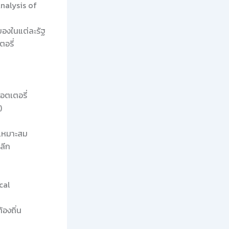
Analysis of
ของในแต่ละรัฐ
อรี่
อตเตอรี่
)
่เหมาะสม
ลีก
cal
้องถิ่น