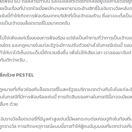
ายเพียง 60 ดอลลาร์เท่านั้น และเมื่อลอตเตอรี่ที่เหลืออยู่บนเคาน์เตอร์ถ
เป็นเรื่องที่น่าตกใจเมื่อพนักงานพยายามจะอ้างสิทธิ์ในเงินรางวัลหลั
ย้งนี้ทำให้เกิดการฟ้องร้องจากบริษัทที่เป็นเจ้าของร้าน ซึ่งอาจจะตั้งเ
การเป็นเจ้าของล็อตเตอรี่ในอนาคตครับ
ใจไม่ใช่เพียงแค่เรื่องของการฟ้องร้อง แต่ยังเป็นคำถามที่ว่าการเป็นเจ้าของ
็นของใคร และกฎหมายในแต่ละรัฐจะมีการปรับตัวอย่างไรในกรณีเช่นนี้ ขอ
่ทำให้เราได้เห็นประเด็นนี้ชัดเจนยิ่งขึ้น เพื่อไม่ให้เสียเวลา เราลองมาจับ
กันดีกว่าครับ…
าะลึกด้วย PESTEL
หมายที่เกี่ยวข้องกับล็อตเตอรี่ในสหรัฐอเมริกาแตกต่างกันไปในแต่ละรั
นในกรณีที่มีการฟ้องร้องเช่นนี้ การตัดสินของศาลในกรณีนี้อาจจะมีผ
ื่นๆ ด้วย
งินรางวัลล็อตเตอรี่ที่มีมูลค่าสูงเช่นนี้มีผลกระทบต่อเศรษฐกิจในท้องถ
้ถูกรางวัล การเกิดเหตุการณ์แบบนี้อาจทำให้ผู้คนมีมุมมองที่แตกต่างเกี่