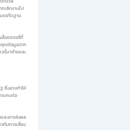
ูกรางวัล
งจากเลิกงานไป
ป็นบรรทัดฐาน
ล็อตเตอรี่ที่
บคุณข้อมูลจาก
ข่าวนี้มาชำแหละ
ฐ ซึ่งอาจทำให้
ลกระทบต่อ
ิ่นและอาจส่งผล
ยวกับการเสี่ยง