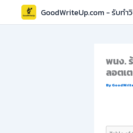
Skip
GoodWriteUp.com - รับทำวิจ
to
content
พนง. ร
ลอตเตอ
By
GoodWrit