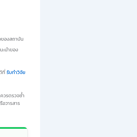
ือของสถาบัน
แนะนำของ
้ที่
รับทำวิจัย
ร ควรตรวจซ้ำ
รือวารสาร