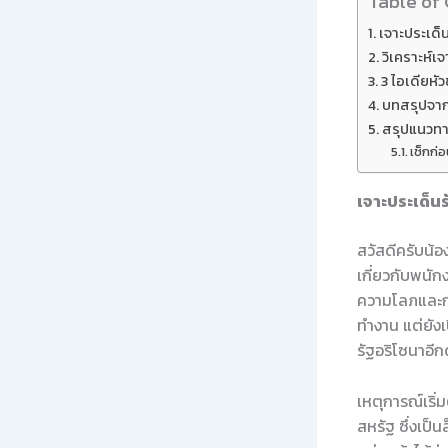
Table of
เจาะประเด็
วิเคราะห์เ
3 ไอเดียหัว
บทสรุปจากม
สรุปแนวทา
เช็กก่
เจาะประเด็น
สวัสดีครับน้อง
เกี่ยวกับพนัก
ความโลภและการ
ทำงาน แต่ยังเ
รัฐอริโซนาอีก
เหตุการณ์เริ่ม
สหรัฐ ซึ่งเป็น