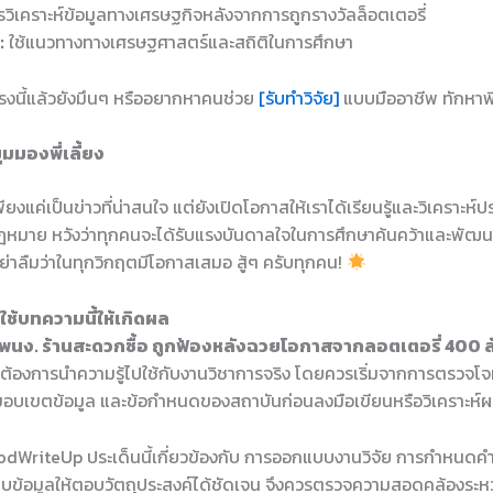
วิเคราะห์ข้อมูลทางเศรษฐกิจหลังจากการถูกรางวัลล็อตเตอรี่
:
ใช้แนวทางทางเศรษฐศาสตร์และสถิติในการศึกษา
ตรงนี้แล้วยังมึนๆ หรืออยากหาคนช่วย
[รับทำวิจัย]
แบบมืออาชีพ ทักหาพี
มมองพี่เลี้ยง
่เพียงแค่เป็นข่าวที่น่าสนใจ แต่ยังเปิดโอกาสให้เราได้เรียนรู้และวิเคราะห์
หมาย หวังว่าทุกคนจะได้รับแรงบันดาลใจในการศึกษาค้นคว้าและพัฒน
ย่าลืมว่าในทุกวิกฤตมีโอกาสเสมอ สู้ๆ ครับทุกคน!
ช้บทความนี้ให้เกิดผล
พนง. ร้านสะดวกซื้อ ถูกฟ้องหลังฉวยโอกาสจากลอตเตอรี่ 400 ล
ที่ต้องการนำความรู้ไปใช้กับงานวิชาการจริง โดยควรเริ่มจากการตรวจโจ
 ขอบเขตข้อมูล และข้อกำหนดของสถาบันก่อนลงมือเขียนหรือวิเคราะห์
dWriteUp ประเด็นนี้เกี่ยวข้องกับ การออกแบบงานวิจัย การกำหนดคำ
บข้อมูลให้ตอบวัตถุประสงค์ได้ชัดเจน จึงควรตรวจความสอดคล้องระหว่