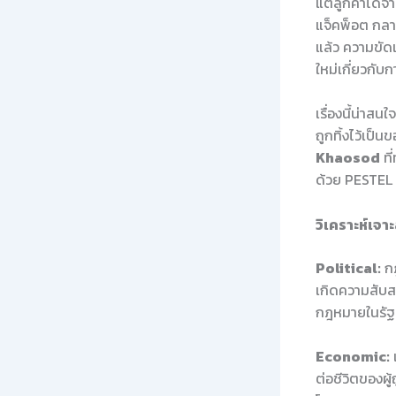
แต่ลูกค้าได้จ่
แจ็คพ็อต กลาย
แล้ว ความขัดแ
ใหม่เกี่ยวกับ
เรื่องนี้น่าสน
ถูกทิ้งไว้เป
Khaosod
ที
ด้วย PESTEL 
วิเคราะห์เจ
Political:
กฎ
เกิดความสับส
กฎหมายในรัฐอ
Economic:
เ
ต่อชีวิตของผู