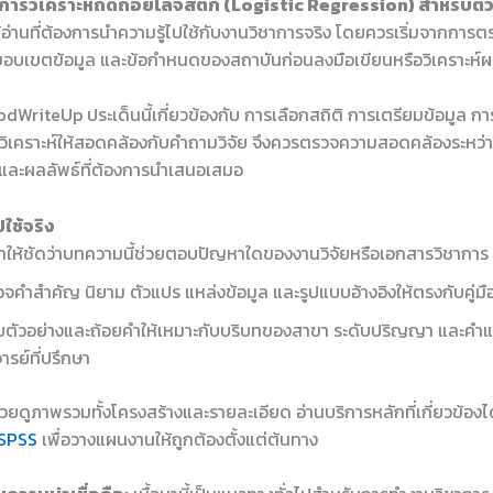
การวิเคราะห์ถดถอยโลจิสติก (Logistic Regression) สำหรับต
้อ่านที่ต้องการนำความรู้ไปใช้กับงานวิชาการจริง โดยควรเริ่มจากการต
 ขอบเขตข้อมูล และข้อกำหนดของสถาบันก่อนลงมือเขียนหรือวิเคราะห์
dWriteUp ประเด็นนี้เกี่ยวข้องกับ การเลือกสถิติ การเตรียมข้อมูล ก
ิเคราะห์ให้สอดคล้องกับคำถามวิจัย จึงควรตรวจความสอดคล้องระหว่างห
ร และผลลัพธ์ที่ต้องการนำเสนอเสมอ
ใช้จริง
ให้ชัดว่าบทความนี้ช่วยตอบปัญหาใดของงานวิจัยหรือเอกสารวิชาการ
จคำสำคัญ นิยาม ตัวแปร แหล่งข้อมูล และรูปแบบอ้างอิงให้ตรงกับคู่ม
บตัวอย่างและถ้อยคำให้เหมาะกับบริบทของสาขา ระดับปริญญา และคำ
ารย์ที่ปรึกษา
ช่วยดูภาพรวมทั้งโครงสร้างและรายละเอียด อ่านบริการหลักที่เกี่ยวข้องได
ิ SPSS
เพื่อวางแผนงานให้ถูกต้องตั้งแต่ต้นทาง