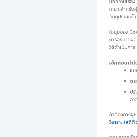
บทความเรื่อง
เหมาะสำหรับผู
วัตถุประสงค์
ในมุมของ Goo
การอธิบายผลว
วิธีดำเนินกา
เช็กก่อนนำไป
แยก
ตรว
ปรั
อาจ
ถ้าต้องการผู้
วิเคราะห์สถิต