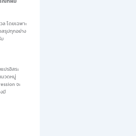
ณ์ที่ผม
กังวล โดยเฉพาะ
จสรุปทุกอย่าง
ับ
ัวแปรอิสระ
หมวดหมู่
ression จะ
งมี