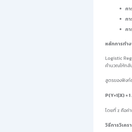
การ
กา
กา
หลักการทำง
Logistic Reg
คำนวณให้กลับม
สูตรของฟังก์ช
P(Y=1|X) = 1 
โดยที่ z คือ
วิธีการวิเคร