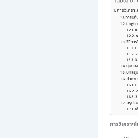
Table of
การวิเคราะ
การแก้
Logist
ค
ห
วิธีกา
1.
2
3
มุมมอง
บทสรุ
คำถามท
1
2
3
สรุปแน
เช
การวิเคราะห