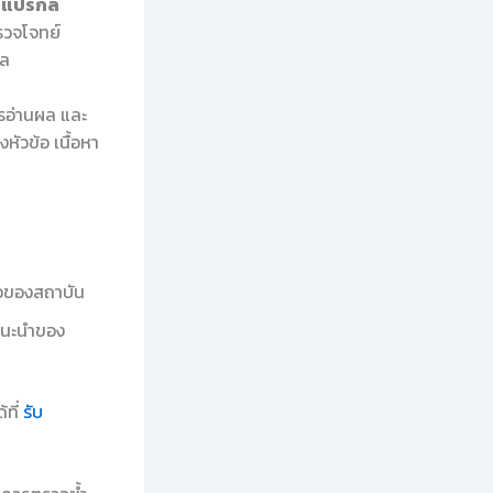
ัวแปรกล
รวจโจทย์
ผล
ารอ่านผล และ
ัวข้อ เนื้อหา
ือของสถาบัน
แนะนำของ
้ที่
รับ