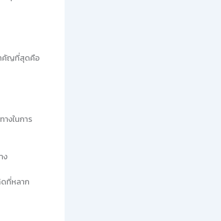
ำคัญที่สุดคือ
นวทางในการ
ทาง
ิดที่หลาก