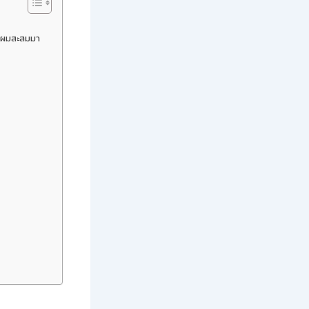
ี่ผมสะสมมา