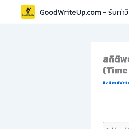
Skip
GoodWriteUp.com - รับทำวิจ
to
content
สถิติพ
(Time
By
GoodWrit