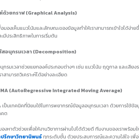
าะห์ด้วยกราฟ (Graphical Analysis)
่อมองเห็นแนวโน้มและลักษณะของข้อมูลทำให้เราสามารถเข้าใจได้ง่ายขึ้
ยและมีประสิทธิภาพในการเริ่มต้น
หัสอนุกรมเวลา (Decomposition)
นุกรมเวลาช่วยแยกองค์ประกอบต่างๆ เช่น แนวโน้ม ฤดูกาล และเสีย
ราสามารถวิเคราะห์ได้อย่างละเอียด
RIMA (AutoRegressive Integrated Moving Average)
เป็นเทคนิคที่นิยมใช้ในการพยากรณ์ข้อมูลอนุกรมเวลา ด้วยการใช้ข้อม
าคต
องหาตัวช่วยเพื่อให้งานวิชาการผ่านไปได้ด้วยดี ทีมงานของเราพร้อมใ
ำปรึกษาวิทยานิพนธ์
ทุกระดับชั้น ด้วยประสบการณ์และความใส่ใจ เพื่อใ