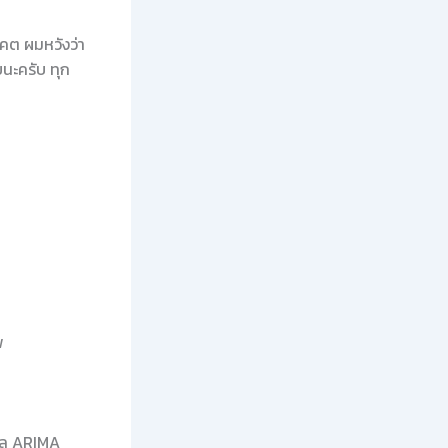
คต ผมหวังว่า
นะครับ ทุก
พ
เดล ARIMA