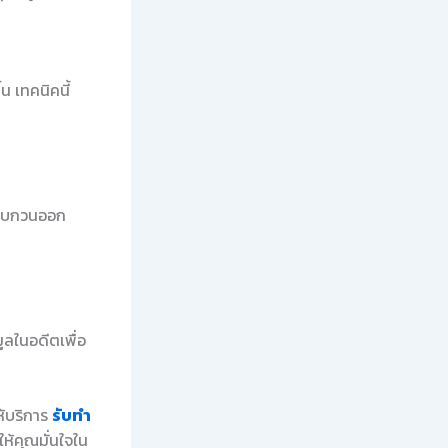
น เทคนิคนี้
งรบกวนออก
ูลในอดีตเพื่อ
ห้บริการ
รับทำ
ห้คุณมั่นใจใน