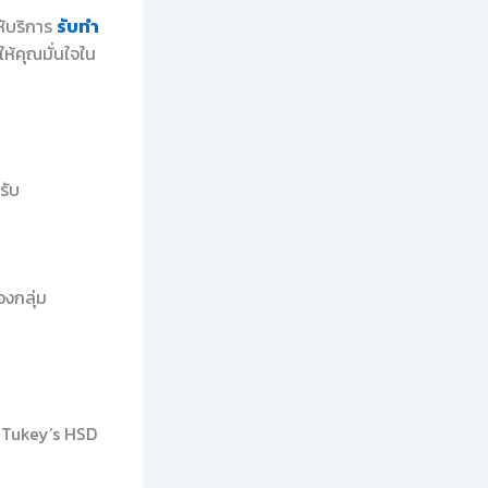
ห้บริการ
รับทำ
ห้คุณมั่นใจใน
รับ
องกลุ่ม
น Tukey’s HSD