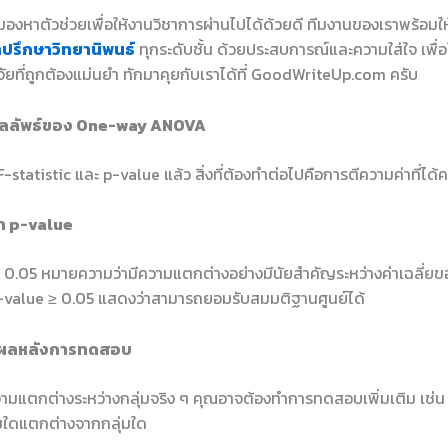
องหาตัวช่วยเพื่อให้งานวิชาการผ่านไปได้ด้วยดี ทีมงานของเราพร้อมใ
ำปรึกษาวิทยานิพนธ์
ทุกระดับชั้น ด้วยประสบการณ์และความใส่ใจ เพื่อใ
ัยที่ถูกต้องแม่นยำ ทักมาคุยกับเราได้ที่ GoodWriteUp.com ครับ
ลลัพธ์ของ One-way ANOVA
 F-statistic และ p-value แล้ว สิ่งที่ต้องทำต่อไปคือการตีความค่าที่ได้ค
า p-value
< 0.05 หมายความว่ามีความแตกต่างอย่างมีนัยสำคัญระหว่างค่าเฉลี่ยข
 p-value ≥ 0.05 แสดงว่าสามารถยอมรับสมมติฐานศูนย์ได้
ห์ผลหลังการทดสอบ
ามแตกต่างระหว่างกลุ่มจริง ๆ คุณอาจต้องทำการทดสอบเพิ่มเติม เช่
ลุ่มใดแตกต่างจากกลุ่มใด