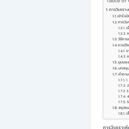
Table of
การวิเครา
เข้าใจ
การวิเ
เ
ห
วิธีก
การตี
ก
ก
มุมมอง
บทสรุ
คำถาม
1
2
3
4
5
สรุปแน
เช
การวิเคราะ