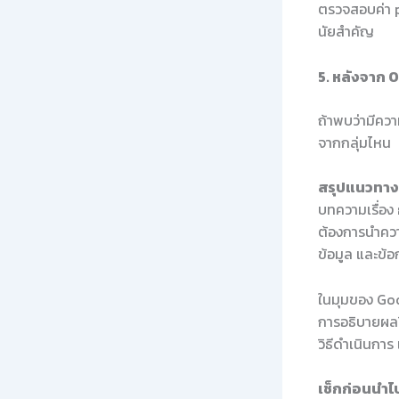
ตรวจสอบค่า p
นัยสำคัญ
5. หลังจาก
ถ้าพบว่ามีคว
จากกลุ่มไหน
สรุปแนวทางใ
บทความเรื่อง
ต้องการนำควา
ข้อมูล และข้
ในมุมของ Goo
การอธิบายผลว
วิธีดำเนินกา
เช็กก่อนนำไป