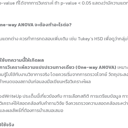
-value ที่ได้จากการวิเคราะห์ ถ้า p-value < 0.05 แสดงว่ามีความแตก
 One-way ANOVA จะต้องทำอะไรต่อ?
ามแตกต่าง ควรทำการทดสอบเพิ่มเติม เช่น Tukey’s HSD เพื่อดูว่ากลุ
ช้บทความนี้ให้เกิดผล
การวิเคราะห์ความแปรปรวนทางเดียว (One-way ANOVA)
เหมาะส
มรู้ไปใช้กับงานวิชาการจริง โดยควรเริ่มจากการตรวจโจทย์ วัตถุประส
อกำหนดของสถาบันก่อนลงมือเขียนหรือวิเคราะห์ผล
dWriteUp ประเด็นนี้เกี่ยวข้องกับ การเลือกสถิติ การเตรียมข้อมูล ก
ิเคราะห์ให้สอดคล้องกับคำถามวิจัย จึงควรตรวจความสอดคล้องระหว่างห
ร และผลลัพธ์ที่ต้องการนำเสนอเสมอ
ใช้จริง