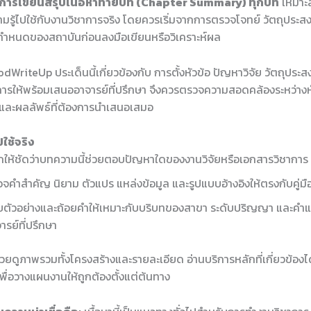
การเขียนสรุปเนื้อหาท้ายบท (Chapter Summary) ทุกบท
เหมาะสำ
มรู้ไปใช้กับงานวิชาการจริง โดยควรเริ่มจากการตรวจโจทย์ วัตถุประส
อกำหนดของสถาบันก่อนลงมือเขียนหรือวิเคราะห์ผล
WriteUp ประเด็นนี้เกี่ยวข้องกับ การตั้งหัวข้อ ปัญหาวิจัย วัตถุประ
การให้พร้อมเสนออาจารย์ที่ปรึกษา จึงควรตรวจความสอดคล้องระหว่างหัว
ร และผลลัพธ์ที่ต้องการนำเสนอเสมอ
ใช้จริง
ให้ชัดว่าบทความนี้ช่วยตอบปัญหาใดของงานวิจัยหรือเอกสารวิชาการ
จคำสำคัญ นิยาม ตัวแปร แหล่งข้อมูล และรูปแบบอ้างอิงให้ตรงกับคู่ม
บตัวอย่างและถ้อยคำให้เหมาะกับบริบทของสาขา ระดับปริญญา และคำ
ารย์ที่ปรึกษา
ช่วยดูภาพรวมทั้งโครงสร้างและรายละเอียด อ่านบริการหลักที่เกี่ยวข้องได
พื่อวางแผนงานให้ถูกต้องตั้งแต่ต้นทาง