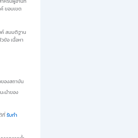
หรับผู้อ่านที่
งค์ ขอบเขต
สงค์ สมมติฐาน
ข้อ เนื้อหา
ือของสถาบัน
แนะนำของ
้ที่
รับทำ