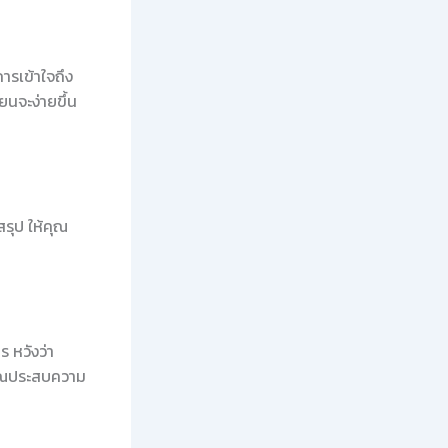
ารเข้าใจถึง
นจะง่ายขึ้น
สรุป ให้คุณ
 หวังว่า
คุณประสบความ