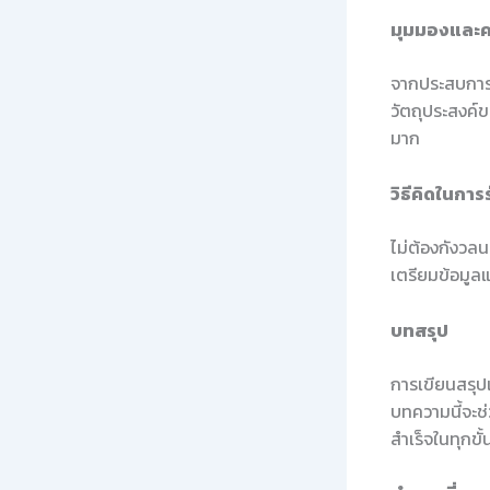
มุมมองและค
จากประสบการณ
วัตถุประสงค์ข
มาก
วิธีคิดในการ
ไม่ต้องกังวลนะ
เตรียมข้อมูล
บทสรุป
การเขียนสรุป
บทความนี้จะช
สำเร็จในทุกขั