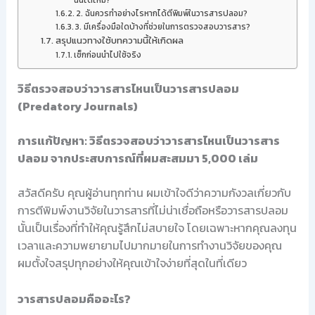
ฉันได้ไหม?
2. ฉันควรทำอย่างไรหากได้ตีพิมพ์ในวารสารปลอม?
3. มีเครื่องมือใดบ้างที่ช่วยในการตรวจสอบวารสาร?
สรุปแนวทางใช้บทความนี้ให้เกิดผล
เช็กก่อนนำไปใช้จริง
วิธีตรวจสอบว่าวารสารไหนเป็นวารสารปลอม
(Predatory Journals)
การแก้ปัญหา: วิธีตรวจสอบว่าวารสารไหนเป็นวารสาร
ปลอม จากประสบการณ์ที่ผมสะสมมา 5,000 เล่ม
สวัสดีครับ คุณผู้อ่านทุกท่าน ผมเข้าใจดีว่าความกังวลเกี่ยวกับ
การตีพิมพ์งานวิจัยในวารสารที่ไม่น่าเชื่อถือหรือวารสารปลอม
นั้นเป็นเรื่องที่ทำให้คุณรู้สึกไม่สบายใจ โดยเฉพาะหากคุณลงทุน
เวลาและความพยายามไปมากมายในการทำงานวิจัยของคุณ
ผมตั้งใจสรุปทุกอย่างให้คุณเข้าใจง่ายที่สุดในที่เดียว
วารสารปลอมคืออะไร?