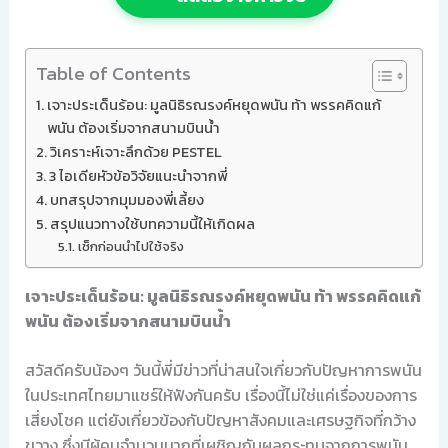
Table of Contents
เจาะประเด็นร้อน: มูลนิธิรณรงค์หยุดพนัน ท้า พรรคคิดแก้
พนัน ต้องเริ่มจากสนามบินน้ำ
วิเคราะห์เจาะลึกด้วย PESTEL
3 ไอเดียหัวข้อวิจัยแนะนำจากพี่
บทสรุปจากมุมมองพี่เลี้ยง
สรุปแนวทางใช้บทความนี้ให้เกิดผล
เช็กก่อนนำไปใช้จริง
เจาะประเด็นร้อน: มูลนิธิรณรงค์หยุดพนัน ท้า พรรคคิดแก้
พนัน ต้องเริ่มจากสนามบินน้ำ
สวัสดีครับน้องๆ วันนี้พี่มีข่าวที่น่าสนใจเกี่ยวกับปัญหาการพนัน
ในประเทศไทยมาแชร์ให้ฟังกันครับ เรื่องนี้ไม่ใช่แค่เรื่องของการ
เสี่ยงโชค แต่ยังเกี่ยวข้องกับปัญหาสังคมและเศรษฐกิจที่กว้าง
ขวาง ซึ่งมีผู้คนจำนวนมากที่เผชิญกับผลกระทบจากการพนัน