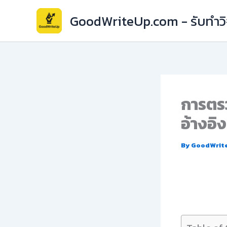
Skip
GoodWriteUp.com - รับทำวิจ
to
content
การตร
อ้างอิ
By
GoodWrit