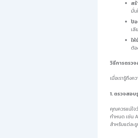
สร้
มั่
ป้
เล
ให้
ต้อ
วิธีการตรว
เมื่อเรารู้ถ
1. ตรวจสอบ
คุณควรแน่ใจว
กำหนด เช่น A
สำหรับแต่ละรู