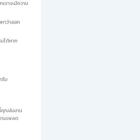
 พวกเขาจะมีความ
าวหาว่าลอก
ติมได้หาก
ครับ
ี่คุณส่งงาน
งเทมเพลต