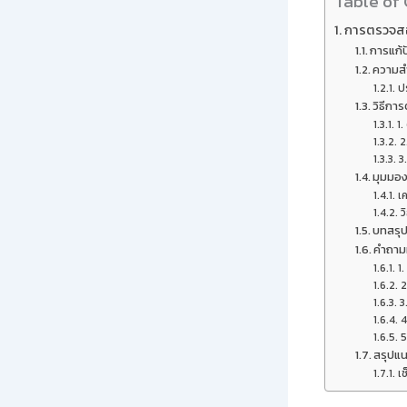
Table of
การตรวจสอ
การแก้
ความส
ป
วิธีก
1
2
3
มุมมอง
เ
ว
บทสรุ
คำถาม
1
2
3
4
5
สรุปแน
เช