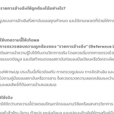
งรายการอ้างอิงให้ถูกต้องได้อย่างไร?
ูปแบบการอ้างอิงที่สถาบันของคุณกำหนด และใช้เทมเพลตที่ช่วยให้กา
บ
ช้บทความนี้ให้เกิดผล
การตรวจสอบความถูกต้องของ “รายการอ้างอิง” (Reference L
ที่ต้องการนำความรู้ไปใช้กับงานวิชาการจริง โดยควรเริ่มจากการตรวจโจ
 ขอบเขตข้อมูล และข้อกำหนดของสถาบันก่อนลงมือเขียนหรือวิเคราะห์
dWriteUp ประเด็นนี้เกี่ยวข้องกับ การตรวจรูปแบบ การจัดอ้างอิง แล
นไปตามคู่มือของสถาบันหรือวารสาร จึงควรตรวจความสอดคล้องระหว่างหั
ร และผลลัพธ์ที่ต้องการนำเสนอเสมอ
ใช้จริง
ให้ชัดว่าบทความนี้ช่วยตอบปัญหาใดของงานวิจัยหรือเอกสารวิชาการ
จคำสำคัญ นิยาม ตัวแปร แหล่งข้อมูล และรูปแบบอ้างอิงให้ตรงกับคู่ม