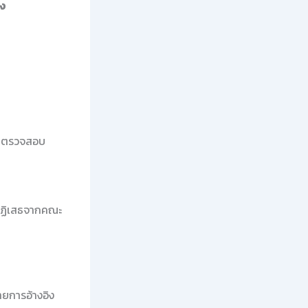
ิง
วยตรวจสอบ
ูกปฏิเสธจากคณะ
ายการอ้างอิง