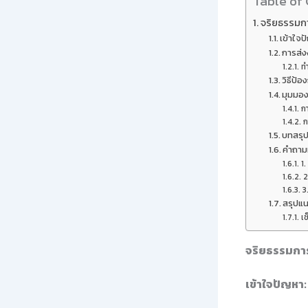
Table of
จริยธรรมกา
เข้าใจป
การส่ง
ท
วิธีป้
มุมมอง
กา
ก
บทสรุ
คำถามท
1
2
3
สรุปแน
เช
จริยธรรมการ
เข้าใจปัญหา