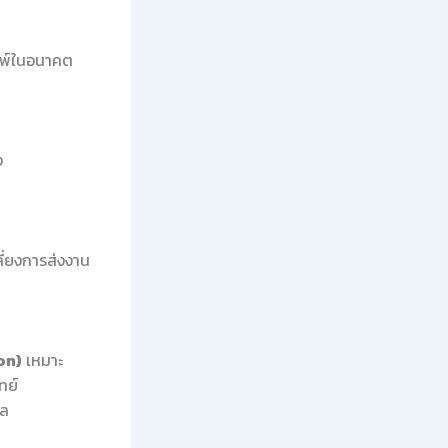
มพ์ในอนาคต
ง
ี่ยงการส่งงาน
on)
เหมาะ
ทย์
ผล