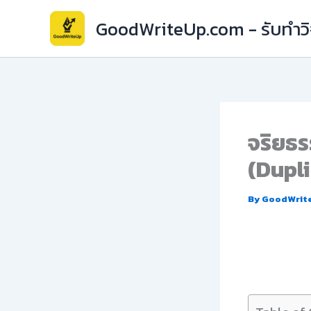
Skip
GoodWriteUp.com - รับทำวิจ
to
content
จริยธร
(Dupl
By
GoodWrit