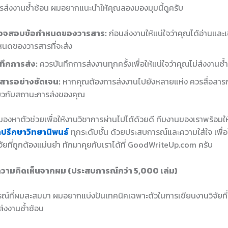
การส่งงานซ้ำซ้อน ผมอยากแนะนำให้คุณลองมองมุมนี้ดูครับ
วจสอบข้อกำหนดของวารสาร:
ก่อนส่งงานให้แน่ใจว่าคุณได้อ่านและเ
นดของวารสารที่จะส่ง
ทึกการส่ง:
ควรบันทึกการส่งงานทุกครั้งเพื่อให้แน่ใจว่าคุณไม่ส่งงานซ้
อสารอย่างชัดเจน:
หากคุณต้องการส่งงานไปยังหลายแห่ง ควรสื่อสาร
่ยวกับสถานะการส่งของคุณ
องหาตัวช่วยเพื่อให้งานวิชาการผ่านไปได้ด้วยดี ทีมงานของเราพร้อมใ
ำปรึกษาวิทยานิพนธ์
ทุกระดับชั้น ด้วยประสบการณ์และความใส่ใจ เพื่อใ
ัยที่ถูกต้องแม่นยำ ทักมาคุยกับเราได้ที่ GoodWriteUp.com ครับ
วามคิดเห็นจากผม (ประสบการณ์กว่า 5,000 เล่ม)
์ที่ผมสะสมมา ผมอยากแบ่งปันเทคนิคเฉพาะตัวในการเขียนงานวิจัยที่
ส่งงานซ้ำซ้อน