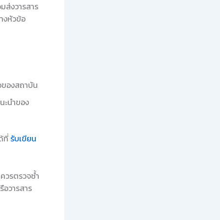
้อมส่งวารสาร
างหัวข้อ
ือของสถาบัน
แนะนำของ
้ที่
รับเขียน
ร ควรตรวจซ้ำ
รือวารสาร