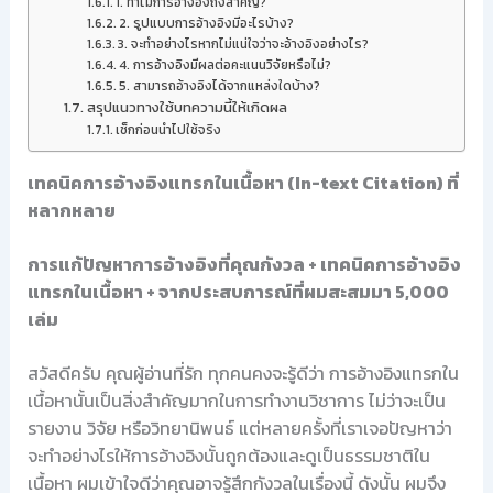
1. ทำไมการอ้างอิงถึงสำคัญ?
2. รูปแบบการอ้างอิงมีอะไรบ้าง?
3. จะทำอย่างไรหากไม่แน่ใจว่าจะอ้างอิงอย่างไร?
4. การอ้างอิงมีผลต่อคะแนนวิจัยหรือไม่?
5. สามารถอ้างอิงได้จากแหล่งใดบ้าง?
สรุปแนวทางใช้บทความนี้ให้เกิดผล
เช็กก่อนนำไปใช้จริง
เทคนิคการอ้างอิงแทรกในเนื้อหา (In-text Citation) ที่
หลากหลาย
การแก้ปัญหาการอ้างอิงที่คุณกังวล + เทคนิคการอ้างอิง
แทรกในเนื้อหา + จากประสบการณ์ที่ผมสะสมมา 5,000
เล่ม
สวัสดีครับ คุณผู้อ่านที่รัก ทุกคนคงจะรู้ดีว่า การอ้างอิงแทรกใน
เนื้อหานั้นเป็นสิ่งสำคัญมากในการทำงานวิชาการ ไม่ว่าจะเป็น
รายงาน วิจัย หรือวิทยานิพนธ์ แต่หลายครั้งที่เราเจอปัญหาว่า
จะทำอย่างไรให้การอ้างอิงนั้นถูกต้องและดูเป็นธรรมชาติใน
เนื้อหา ผมเข้าใจดีว่าคุณอาจรู้สึกกังวลในเรื่องนี้ ดังนั้น ผมจึง