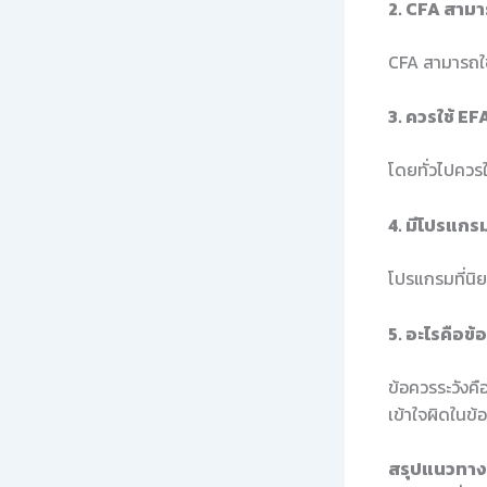
2. CFA สามา
CFA สามารถใช
3. ควรใช้ EF
โดยทั่วไปควรใ
4. มีโปรแกร
โปรแกรมที่นิย
5. อะไรคือข
ข้อควรระวังคื
เข้าใจผิดในข้
สรุปแนวทางใ