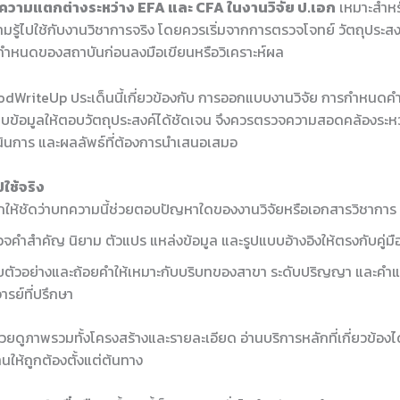
ความแตกต่างระหว่าง EFA และ CFA ในงานวิจัย ป.เอก
เหมาะสำหรับ
มรู้ไปใช้กับงานวิชาการจริง โดยควรเริ่มจากการตรวจโจทย์ วัตถุประส
อกำหนดของสถาบันก่อนลงมือเขียนหรือวิเคราะห์ผล
dWriteUp ประเด็นนี้เกี่ยวข้องกับ การออกแบบงานวิจัย การกำหนดคำ
บข้อมูลให้ตอบวัตถุประสงค์ได้ชัดเจน จึงควรตรวจความสอดคล้องระหว่
ำเนินการ และผลลัพธ์ที่ต้องการนำเสนอเสมอ
ใช้จริง
ให้ชัดว่าบทความนี้ช่วยตอบปัญหาใดของงานวิจัยหรือเอกสารวิชาการ
จคำสำคัญ นิยาม ตัวแปร แหล่งข้อมูล และรูปแบบอ้างอิงให้ตรงกับคู่ม
บตัวอย่างและถ้อยคำให้เหมาะกับบริบทของสาขา ระดับปริญญา และคำ
ารย์ที่ปรึกษา
ช่วยดูภาพรวมทั้งโครงสร้างและรายละเอียด อ่านบริการหลักที่เกี่ยวข้องได
นให้ถูกต้องตั้งแต่ต้นทาง