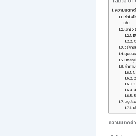
Table of
ความแตกต่า
เข้าใจ
เล่ม
เข้าใจ
E
C
วิธีกา
มุมมอง
บทสรุ
คำถามท
1
2
3
4
5
สรุปแน
เช
ความแตกต่าง