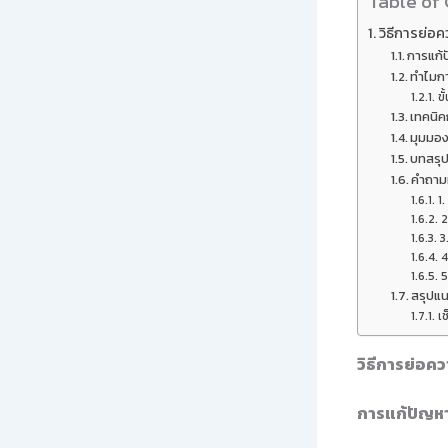
Table of
วิธีการย่อ
การแก้
ทำไมก
ข
เทคนิค
มุมมอง
บทสรุ
คำถามท
1.
2
3
4
5
สรุปแน
เช
วิธีการย่อค
การแก้ปัญห