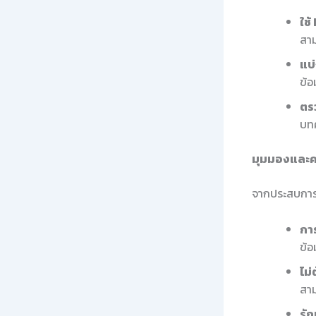
ใช
สาม
แบ
ข้อ
ตร
บทค
มุมมองและค
จากประสบการ
กา
ข้อ
ไม่
สาม
รัก