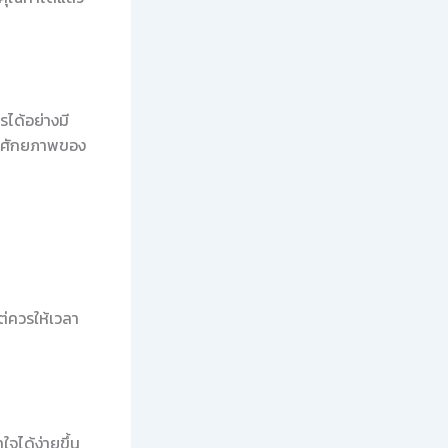
รได้อย่างมี
จในศักยภาพของ
ต่ควรให้เวลา
ใจได้ง่ายขึ้น