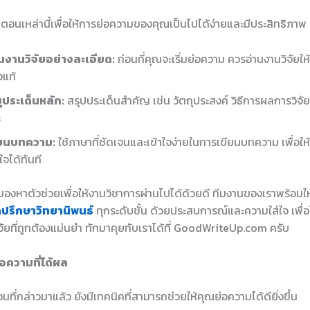
ตอนเหล่านี้เพื่อให้การย่อความของคุณเป็นไปได้ง่ายและมีประสิทธิภาพ
นงานวิจัยอย่างละเอียด:
ก่อนที่คุณจะเริ่มย่อความ ควรอ่านงานวิจัยให้
งแท้
ุประเด็นหลัก:
สรุปประเด็นสำคัญ เช่น วัตถุประสงค์ วิธีการผลการวิจั
ะ
ียนบทความ:
ใช้ภาษาที่ชัดเจนและเข้าใจง่ายในการเขียนบทความ เพื่อให้
าใจได้ทันที
องหาตัวช่วยเพื่อให้งานวิชาการผ่านไปได้ด้วยดี ทีมงานของเราพร้อมใ
ำปรึกษาวิทยานิพนธ์
ทุกระดับชั้น ด้วยประสบการณ์และความใส่ใจ เพื่อใ
ัยที่ถูกต้องแม่นยำ ทักมาคุยกับเราได้ที่ GoodWriteUp.com ครับ
อความที่ได้ผล
ที่กล่าวมาแล้ว ยังมีเทคนิคที่สามารถช่วยให้คุณย่อความได้ดียิ่งขึ้น