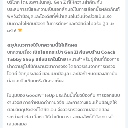
บริโภค โดยเฉพาะในกลุ่ม Gen Z ที่ให้ความสำคัญกับ
ประสบการณ์และความเป็นเอกลักษณ์ในการเลือกซื้อผลิตภัณฑ์
พี่หวังว่าข้อมูลและไอเดียที่พี่นำเสนอในวันนี้จะช่วยเป็นแรง
บันดาลใจให้กับน้องๆ ในการศึกษาและวิจัยต่อไปครับ สู้ๆ นะ
ครับ!
สรุปแนวทางใช้บทความนี้ให้เกิดผล
บทความเรื่อง
เปิดโลกกระเป๋า Gen Z! ค้นพบร้าน Coach
Tabby Shop แห่งแรกในไทย
เหมาะสำหรับผู้อ่านที่ต้องการ
นำความรู้ไปใช้กับงานวิชาการจริง โดยควรเริ่มจากการตรวจ
โจทย์ วัตถุประสงค์ ขอบเขตข้อมูล และข้อกำหนดของสถาบัน
ก่อนลงมือเขียนหรือวิเคราะห์ผล
ในมุมของ GoodWriteUp ประเด็นนี้เกี่ยวข้องกับ การออกแบบ
งานวิจัย การกำหนดคำถามวิจัย และการวางแผนเก็บข้อมูลให้
ตอบวัตถุประสงค์ได้ชัดเจน จึงควรตรวจความสอดคล้อง
ระหว่างหัวข้อ เนื้อหา วิธีดำเนินการ และผลลัพธ์ที่ต้องการนำ
เสนอเสมอ