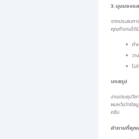
3. มุมมองแล
จากประสบการณ
คุณทำงานได้ม
กำห
วาง
ไม่
บทสรุป
งานประชุมวิชา
ผมหวังว่าข้อม
ครับ
คำถามที่คุณ