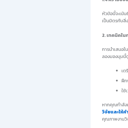
หัวข้อนี้จะเน
เป็นมิตรกับสิ
2. เทคนิคใน
การนำเสนอในง
ลองมองมุมนี้ด
เตร
ฝึก
ใช้
หากคุณกำลังม
วิจัยและให้ค
คุณภาพงานวิจ