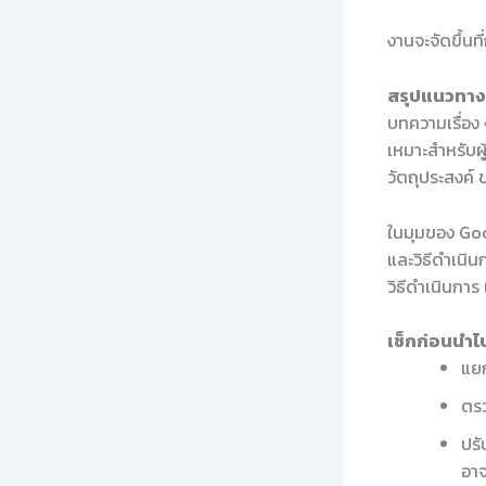
งานจะจัดขึ้นท
สรุปแนวทางใ
บทความเรื่อง
เหมาะสำหรับผู
วัตถุประสงค์
ในมุมของ Good
และวิธีดำเนิน
วิธีดำเนินกา
เช็กก่อนนำไป
แยก
ตรว
ปรั
อาจ