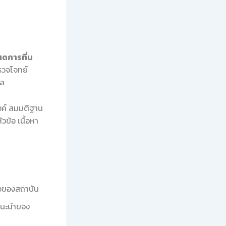
ดการที่น
รวจโจทย์
ผล
สงค์ สมมติฐาน
ข้อ เนื้อหา
ือของสถาบัน
แนะนำของ