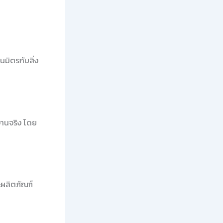
นมิตรกับสิ่ง
งานจริง โดย
ละผลิตภัณฑ์