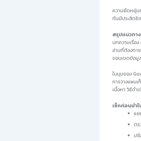
ความยืดหยุ่น
กันมีประสิทธิ
สรุปแนวทางใ
บทความเรื่อง
อ่านที่ต้องกา
ขอบเขตข้อมูล
ในมุมของ Goo
การวางแผนเก็
เนื้อหา วิธีด
เช็กก่อนนำไป
แยก
ตรว
ปรั