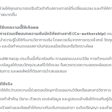
ช่วยให้คุณสามารถปรับตัวเข้ากับสถานการณ์ที่เปลี่ยนแปลง และทำให้ก
ภาพมากขึ้น
ช้บทความนี้ให้เกิดผล
การร่วมเขียนบทความกับนักวิจัยต่างชาติ (Co-authorship)
เหม
รนำความรู้ไปใช้กับงานวิชาการจริง โดยควรเริ่มจากการตรวจโจทย์ วัตถุ
 และข้อกำหนดของสถาบันก่อนลงมือเขียนหรือวิเคราะห์ผล
dWriteUp ประเด็นนี้เกี่ยวข้องกับ การออกแบบงานวิจัย การกำหนดคำ
บข้อมูลให้ตอบวัตถุประสงค์ได้ชัดเจน จึงควรตรวจความสอดคล้องระหว่
ำเนินการ และผลลัพธ์ที่ต้องการนำเสนอเสมอ
ใช้จริง
ให้ชัดว่าบทความนี้ช่วยตอบปัญหาใดของงานวิจัยหรือเอกสารวิชาการ
จคำสำคัญ นิยาม ตัวแปร แหล่งข้อมูล และรูปแบบอ้างอิงให้ตรงกับคู่ม
บตัวอย่างและถ้อยคำให้เหมาะกับบริบทของสาขา ระดับปริญญา และคำ