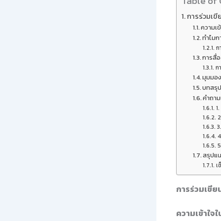
Table of
การร่วมเขี
ความเข
ทำไมก
กา
การสื่
ก
มุมมอง
บทสรุ
คำถามท
1.
2
3
4
5
สรุปแน
เช
การร่วมเขีย
ความเข้าใจ