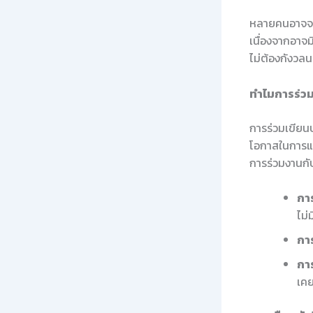
หลายคนอาจจะรู
เนื่องจากอาจม
ไม่ต้องกังวลนะ
ทำไมการร่ว
การร่วมเขียนบ
โอกาสในการแลก
การร่วมงานกั
การ
ไม่
การ
กา
เคย